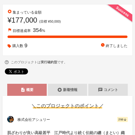
Success
stars
集まっている金額
¥177,000
(目標 ¥50,000)
354
flag
目標達成率
%
9
watch_later
購入数
終了しました
このプロジェクトは
実行確約型
です。
description
stars
chat
概要
新着情報
コメント
＼このプロジェクトのポイント／
株式会社アシュリー
arrow_downward
詳細
肌ざわりが良い高級甚平 江戸時代より続く伝統の纏（まとい）織