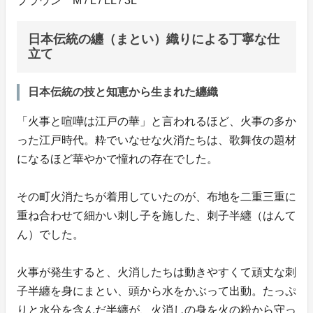
ブラウン M / L / LL / 3L
日本伝統の纏（まとい）織りによる丁寧な仕
立て
日本伝統の技と知恵から生まれた纏織
「火事と喧嘩は江戸の華」と言われるほど、火事の多か
った江戸時代。粋でいなせな火消たちは、歌舞伎の題材
になるほど華やかで憧れの存在でした。
その町火消たちが着用していたのが、布地を二重三重に
重ね合わせて細かい刺し子を施した、刺子半纏（はんて
ん）でした。
火事が発生すると、火消したちは動きやすくて頑丈な刺
子半纏を身にまとい、頭から水をかぶって出動。たっぷ
りと水分を含んだ半纏が、火消しの身を火の粉から守っ