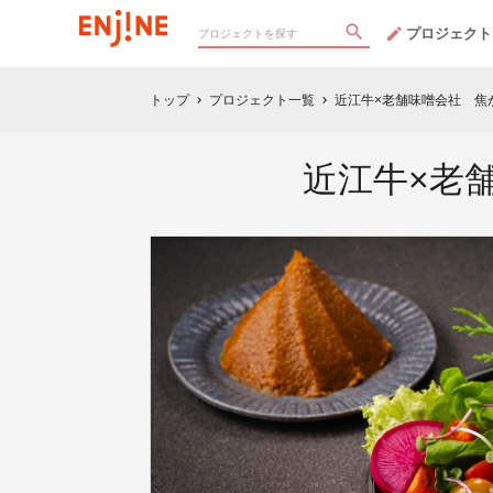
プロジェクト
トップ
プロジェクト一覧
近江牛×老舗味噌会社 焦
chevron_right
chevron_right
近江牛×老