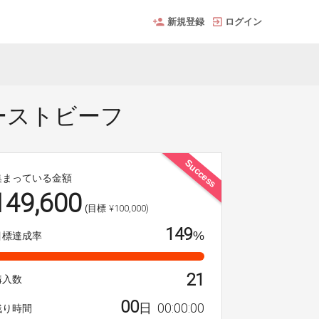
新規登録
ログイン
ーストビーフ
Success
集まっている金額
149,600
¥100,000)
(目標
149
%
目標達成率
21
購入数
00
00
:
00
:
00
日
残り時間