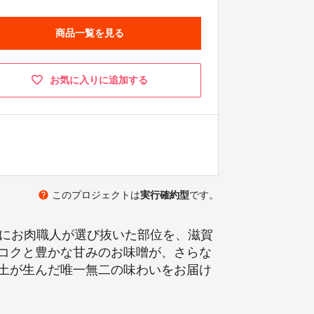
商品一覧を見る
お気に入りに追加する
help
このプロジェクトは
実行確約型
です。
めにお肉職人が選び抜いた部位を、滋賀
コクと豊かな甘みのお味噌が、さらな
土が生んだ唯一無二の味わいをお届け