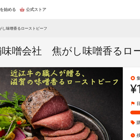
を始める
公式ストア
がし味噌香るローストビーフ
舗味噌会社 焦がし味噌香るロ
stars
¥
flag
local_offer
watch_later