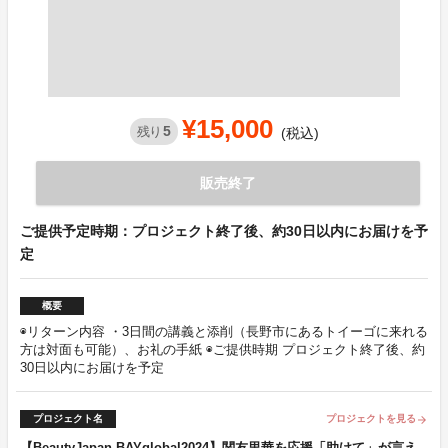
¥15,000
5
残り
(税込)
販売終了
ご提供予定時期：プロジェクト終了後、約30日以内にお届けを予
定
概要
◉リターン内容 ・3日間の講義と添削（長野市にあるトイーゴに来れる
方は対面も可能）、お礼の手紙 ◉ご提供時期 プロジェクト終了後、約
30日以内にお届けを予定
プロジェクト名
プロジェクトを見る
arrow_forward
【BeautyJapan BAYglobal2024】関友里華を応援「助けて」が言え