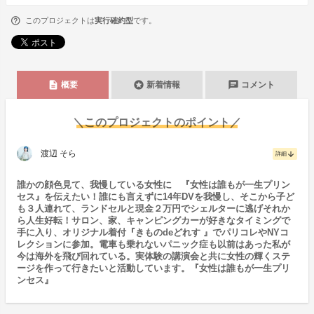
このプロジェクトは
実行確約型
です。
description
stars
chat
概要
新着情報
コメント
＼このプロジェクトのポイント／
渡辺 そら
arrow_downward
詳細
誰かの顔色見て、我慢している女性に 『女性は誰もが一生プリン
セス』を伝えたい！誰にも言えずに14年DVを我慢し、そこから子ど
も３人連れて、ランドセルと現金２万円でシェルターに逃げそれか
ら人生好転！サロン、家、キャンピングカーが好きなタイミングで
手に入り、オリジナル着付『きものdeどれす 』でパリコレやNYコ
レクションに参加。電車も乗れないパニック症も以前はあった私が
今は海外を飛び回れている。実体験の講演会と共に女性の輝くステ
ージを作って行きたいと活動しています。『女性は誰もが一生プリ
ンセス』