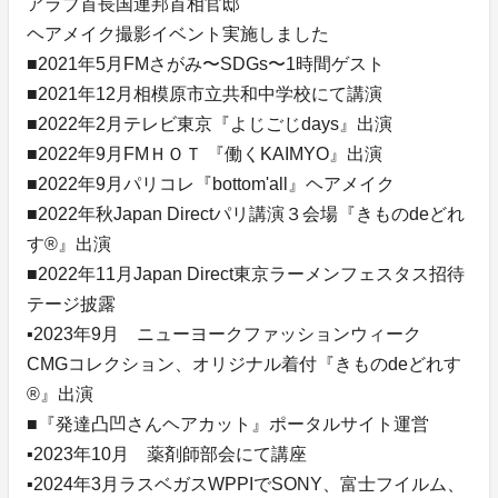
アラブ首長国連邦首相官邸
ヘアメイク撮影イベント実施しました
■2021年5月FMさがみ〜SDGs〜1時間ゲスト
■2021年12月相模原市立共和中学校にて講演
■2022年2月テレビ東京『よじごじdays』出演
■2022年9月FMＨＯＴ 『働くKAIMYO』出演
■2022年9月パリコレ『bottom'all』ヘアメイク
■2022年秋Japan Directパリ講演３会場『きものdeどれ
す®︎』出演
■2022年11月Japan Direct東京ラーメンフェスタス招待
テージ披露
▪️2023年9月 ニューヨークファッションウィーク
CMGコレクション、オリジナル着付『きものdeどれす
®︎』出演
■『発達凸凹さんヘアカット』ポータルサイト運営
▪️2023年10月 薬剤師部会にて講座
▪️2024年3月ラスベガスWPPIでSONY、富士フイルム、