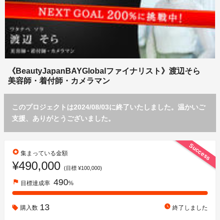
《BeautyJapanBAYGlobalファイナリスト》渡辺そら
美容師・着付師・カメラマン
このプロジェクトは2024/08/03に終了いたしました。温かいご
支援、ありがとうございました。
Success
stars
集まっている金額
¥490,000
(目標 ¥100,000)
490
flag
目標達成率
%
13
watch_later
購入数
終了しました