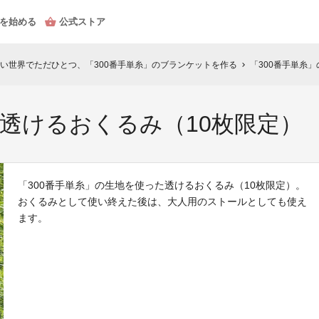
を始める
公式ストア
い世界でただひとつ、「300番手単糸」のブランケットを作る
「300番手単糸
chevron_right
、透けるおくるみ（10枚限定）
「300番手単糸」の生地を使った透けるおくるみ（10枚限定）。
おくるみとして使い終えた後は、大人用のストールとしても使え
ます。