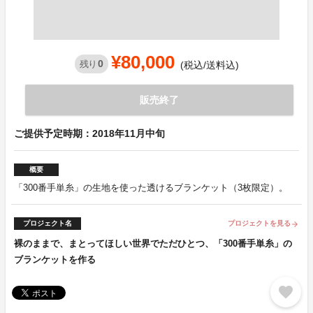
¥80,000
0
残り
(税込/送料込)
販売終了
ご提供予定時期：2018年11月中旬
概要
「300番手単糸」の生地を使った透けるブランケット（3枚限定）。
プロジェクト名
プロジェクトを見る
arrow_forward
裸のままで、まとってほしい世界でただひとつ、「300番手単糸」の
ブランケットを作る
favorite