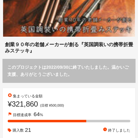
創業９０年の老舗メーカーが創る『英国調装いの携帯折畳
みステッキ』
このプロジェクトは2022/09/30に終了いたしました。温かいご
支援、ありがとうございました。
stars
集まっている金額
¥321,860
(目標 ¥500,000)
64
flag
目標達成率
%
21
watch_later
購入数
終了しました