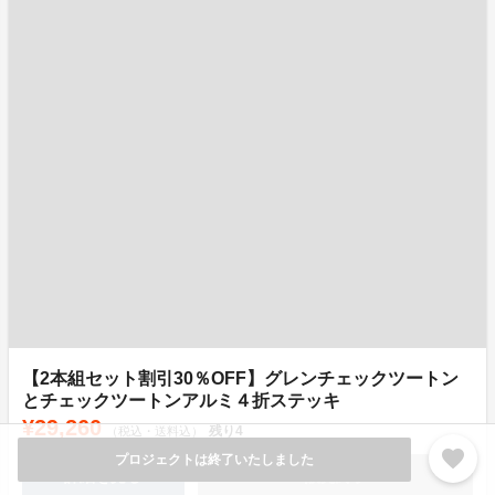
【2本組セット割引30％OFF】グレンチェックツートン
とチェックツートンアルミ４折ステッキ
¥29,260
残り
4
（税込・送料込）
favorite
プロジェクトは終了いたしました
詳細を見る
販売終了