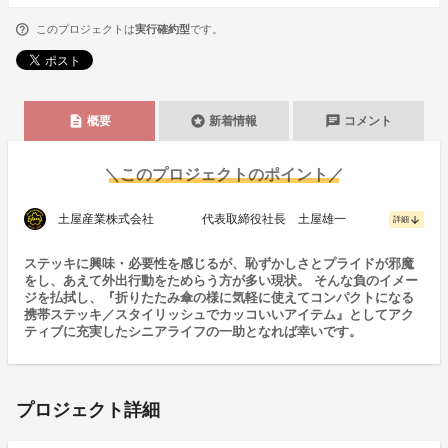
このプロジェクトは
実行確約型
です。
description
stars
chat
概要
新着情報
コメント
＼このプロジェクトのポイント／
土屋産業株式会社 代表取締役社長 土屋雄一
arrow_downward
詳細
ステッキに興味・必要性を感じるが、恥ずかしさとプライドが邪魔
をし、あえて外出行動をためらう方が多い現状。 そんな負のイメー
ジを払拭し、『折りたたみ傘の様に気軽に使えてコンパクトになる
携帯ステッキ／スタイリッシュでカッコいいアイテム』としてアク
ティブに充実したシニアライフの一助となれば幸いです。
プロジェクト詳細