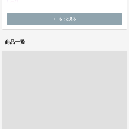
ホームページ：
http://www.tsuchiyasangyo.co.jp/
もっと見る
add
お問い合わせ：
shop2@tsuchiyasangyo.co.jp
商品一覧