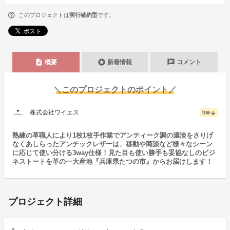
このプロジェクトは
実行確約型
です。
description
stars
chat
概要
新着情報
コメント
＼このプロジェクトのポイント／
株式会社ワイエス
arrow_downward
詳細
熟練の革職人により1枚1枚手作業でアンティーク調の濃淡をさりげ
なくあしらったアンチックレザーは、移動や商談など様々なシーン
に応じて使い分ける3way仕様！見た目も使い勝手も妥協なしのビジ
ネストートを革の一大産地『兵庫県たつの市』からお届けします！
プロジェクト詳細