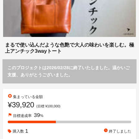
まるで使い込んだような色艶で大人の味わいを楽しむ。極
上アンチック3wayトート
このプロジェクトは2026/02/28に終了いたしました。温かいご
支援、ありがとうございました。
stars
集まっている金額
¥39,920
(目標 ¥100,000)
39
flag
目標達成率
%
1
watch_later
購入数
終了しました