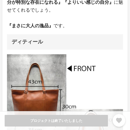
分が特別な存在になれる』『よりいい感じの自分』
に魅
せてくれるでしょう。
『まさに大人の逸品』
です。
ディティール
favorite
プロジェクトは終了いたしました