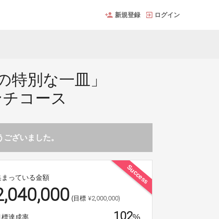
新規登録
ログイン
の特別な一皿」
ンチコース
とうございました。
Success
集まっている金額
2,040,000
¥2,000,000)
(目標
102
%
目標達成率