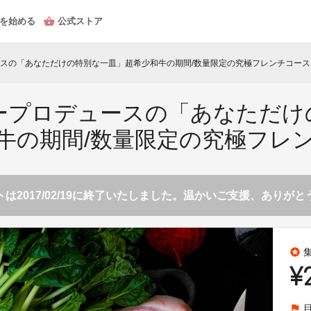
を始める
公式ストア
スの「あなただけの特別な一皿」超希少和牛の期間/数量限定の究極フレンチコース
ープロデュースの「あなただけ
牛の期間/数量限定の究極フレ
は2017/02/19に終了いたしました。温かいご支援、ありが
stars
¥
flag