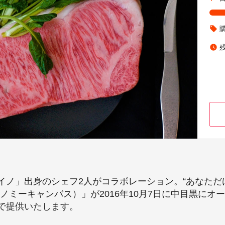
local_offer
watch_later
イノ」出身のシェフ2人がコラボレーション。“あなただ
ビストロノミーキャンバス）」が2016年10月7日に中目黒
で提供いたします。