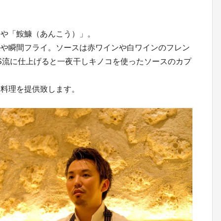
」や「鮟鱇（あんこう）」。
ルや瞬間フライ。ソースは赤ワインや白ワインのフレン
AS流に仕上げると一夜干しキノコを使ったソースのカプ
た料理を提供致します。