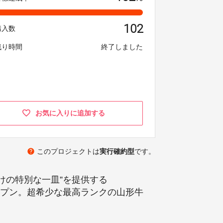
102
購入数
残り時間
終了しました
お気に入りに追加する
help
このプロジェクトは
実行確約型
です。
けの特別な一皿”を提供する
にオープン。超希少な最高ランクの山形牛