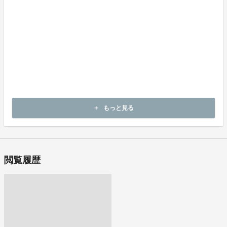
上記返品条件に該当しないお客様都合のキャンセルはお受けしてお
りません。
不良品の取扱条件
商品受取時に必ず商品の確認をお願いいたします。
商品には万全を期しておりますが、万が一下記のような場合にはお
問い合わせフォームにてお問い合わせ下さい。
・申し込まれた商品と異なる商品が届いた場合
・商品が汚れている、または破損している場合
上記理由による不良品は、
商品到着後14日以内に出品者までご連絡いただいた後、
もっと見る
add
出品者から対応方法をお客様宛にご連絡致します。
閲覧履歴