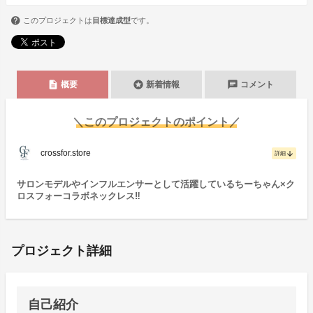
このプロジェクトは
目標達成型
です。
description
stars
chat
概要
新着情報
コメント
＼このプロジェクトのポイント／
crossfor.store
arrow_downward
詳細
サロンモデルやインフルエンサーとして活躍しているちーちゃん×ク
ロスフォーコラボネックレス‼
プロジェクト詳細
自己紹介