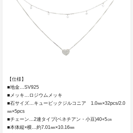
【仕様】
■地金…SV925
■メッキ…ロジウムメッキ
■石サイズ…キュービックジルコニア 1.0㎜×32pcs/2.0
㎜×5pcs
■チェーン…2連タイプ(ベネチアン・小豆)40+5㎝
■本体縦×横…約7.01㎜×10.16㎜