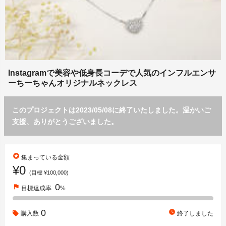
Instagramで美容や低身長コーデで人気のインフルエンサ
ーちーちゃんオリジナルネックレス
このプロジェクトは2023/05/08に終了いたしました。温かいご
支援、ありがとうございました。
stars
集まっている金額
¥0
(目標 ¥100,000)
0
flag
目標達成率
%
0
watch_later
購入数
終了しました