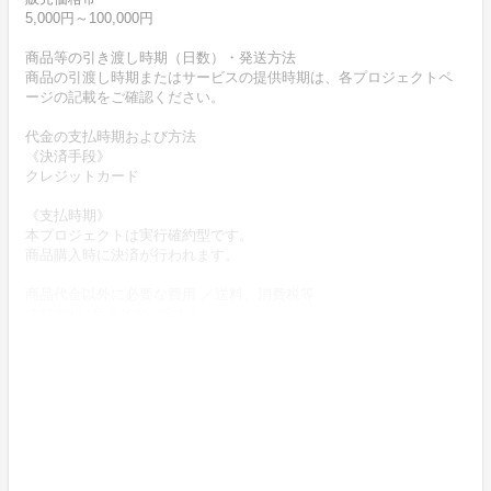
5,000円～100,000円
商品等の引き渡し時期（日数）・発送方法
商品の引渡し時期またはサービスの提供時期は、各プロジェクトペ
ージの記載をご確認ください。
代金の支払時期および方法
《決済手段》
クレジットカード
《支払時期》
本プロジェクトは実行確約型です。
商品購入時に決済が行われます。
商品代金以外に必要な費用 ／送料、消費税等
送料無料 (商品代金に含む)
返品の取扱条件／返品期限、返品時の送料負担または解約や退会条
件
《返品の取扱い条件》
輸送による商品の破損および発送ミスがあった場合のみ返品可。
商品到着後14日以内に出品者までご連絡いただいた後、
出品者から連絡のある返送先へご返送下さい。