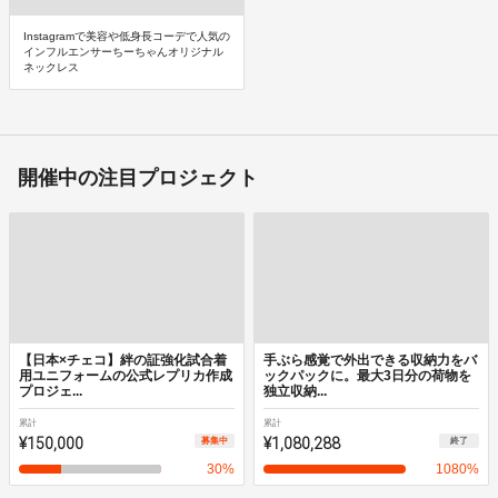
Instagramで美容や低身長コーデで人気の
インフルエンサーちーちゃんオリジナル
ネックレス
開催中の注目プロジェクト
【日本×チェコ】絆の証強化試合着
手ぶら感覚で外出できる収納力をバ
用ユニフォームの公式レプリカ作成
ックパックに。最大3日分の荷物を
プロジェ...
独立収納...
累計
累計
¥150,000
¥1,080,288
募集中
終了
30
%
1080
%