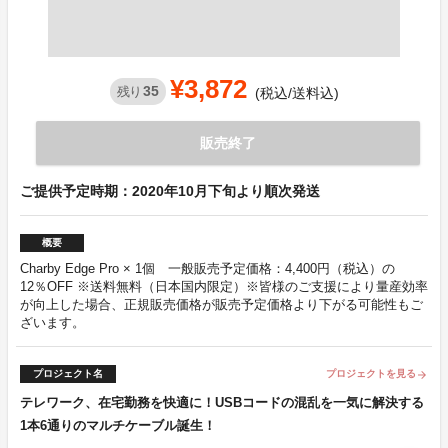
¥3,872
35
残り
(税込/送料込)
販売終了
ご提供予定時期：2020年10月下旬より順次発送
概要
Charby Edge Pro × 1個 一般販売予定価格：4,400円（税込）の
12％OFF ※送料無料（日本国内限定）※皆様のご支援により量産効率
が向上した場合、正規販売価格が販売予定価格より下がる可能性もご
ざいます。
プロジェクト名
プロジェクトを見る
arrow_forward
テレワーク、在宅勤務を快適に！USBコードの混乱を一気に解決する
1本6通りのマルチケーブル誕生！