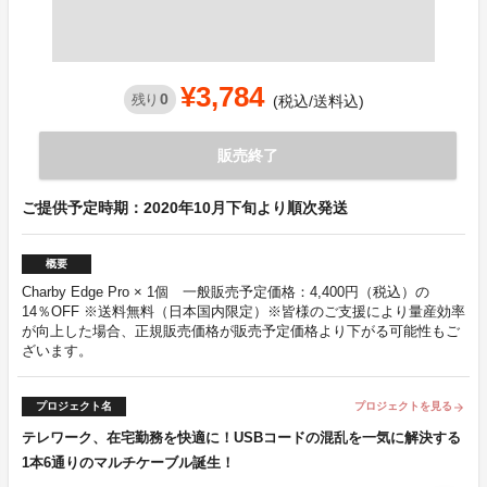
¥3,784
0
残り
(税込/送料込)
販売終了
ご提供予定時期：2020年10月下旬より順次発送
概要
Charby Edge Pro × 1個 一般販売予定価格：4,400円（税込）の
14％OFF ※送料無料（日本国内限定）※皆様のご支援により量産効率
が向上した場合、正規販売価格が販売予定価格より下がる可能性もご
ざいます。
プロジェクト名
プロジェクトを見る
arrow_forward
テレワーク、在宅勤務を快適に！USBコードの混乱を一気に解決する
1本6通りのマルチケーブル誕生！