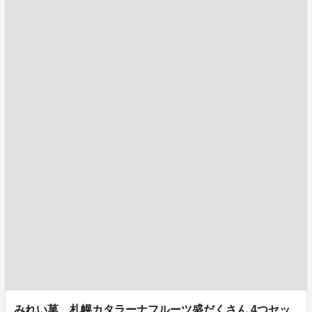
みれい菓 札幌カタラーナフルーツ盛だくさん 4つセッ