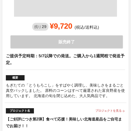
¥9,720
29
残り
(税込/送料込)
販売終了
ご提供予定時期：5/7以降での発送。ご購入から1週間程で発送予
定。
概要
もぎたての「とうもろこし」をすばやく調理し、美味しさをまるごと
真空パックしました。 原料のコーンはすべて厳選された富良野産を使
用しています。 北海道の旬を閉じ込めた、大人気商品です。
プロジェクト名
プロジェクトを見る
arrow_forward
【ご好評につき第2弾】食べて応援！美味しい北海道産品をご自宅ま
でお届け！！