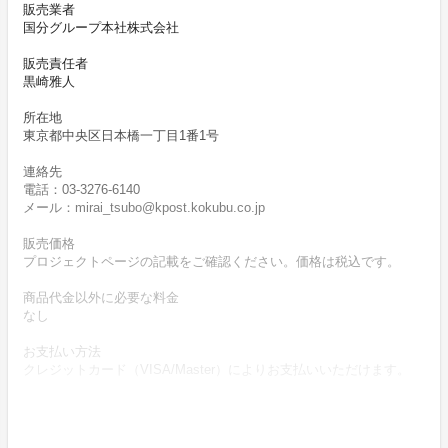
販売業者
国分グループ本社株式会社
販売責任者
黒崎雅人
所在地
東京都中央区日本橋一丁目1番1号
連絡先
電話：03-3276-6140
メール：mirai_tsubo@kpost.kokubu.co.jp
販売価格
プロジェクトページの記載をご確認ください。価格は税込です。
商品代金以外に必要な料金
なし
お支払い方法
クレジットカード（VISA/Master）によりお支払いいただけます。
お支払い時期
【実行確約型】
商品購入時に決済します。