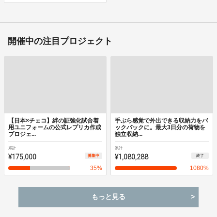
開催中の注目プロジェクト
【日本×チェコ】絆の証強化試合着
手ぶら感覚で外出できる収納力をバ
用ユニフォームの公式レプリカ作成
ックパックに。最大3日分の荷物を
プロジェ...
独立収納...
累計
累計
¥175,000
¥1,080,288
募集中
終了
35
%
1080
%
もっと見る