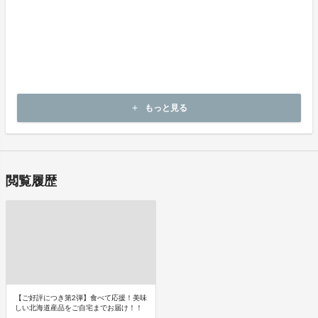
商品のお引渡し時期
商品の引渡し時期またはサービスの提供時期は、プロジェクトペー
ジの記載をご確認ください。
キャンセルの可否と条件
【実行確約型】
キャンセルはできません。
もっと見る
add
決済完了後の返金は一切できません。
閲覧履歴
【ご好評につき第2弾】食べて応援！美味
しい北海道産品をご自宅までお届け！！