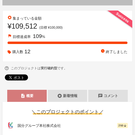
Success
stars
集まっている金額
¥109,512
(目標 ¥100,000)
109
flag
目標達成率
%
12
watch_later
購入数
終了しました
このプロジェクトは
実行確約型
です。
description
stars
chat
概要
新着情報
コメント
＼このプロジェクトのポイント／
国分グループ本社株式会社
arrow_downward
詳細