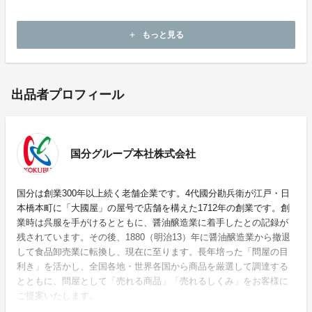
況、物流の状況によって変更となる場合がございます。
予めご了承ください。
もっと見る
add
出品者プロフィール
国分グループ本社株式会社
国分は創業300年以上続く老舗企業です。4代國分勘兵衛が江戸・日
本橋本町に「大國屋」の屋号で店舗を構えた1712年の創業です。創
業時は呉服を手がけるとともに、醤油醸造業に着手したとの記録が
残されています。その後、1880（明治13）年に醤油醸造業から撤退
して食品卸売業に転換し、現在に至ります。長年培った「問屋の目
利き」を活かし、全国各地・世界各国から商品を厳選して調達する
とともに、問屋として「売れる商品」「売れるしくみ」をお客様に
ご提案いたします。