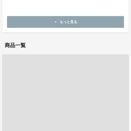
ホームページ：
https://www.kokubu.co.jp/
もっと見る
add
お問い合わせ：
mirai_tsubo@kpost.kokubu.co.jp
商品一覧