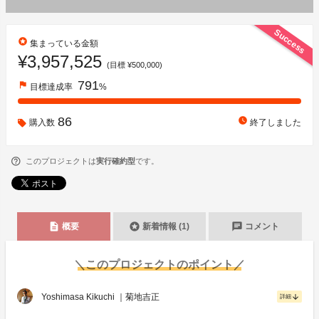
Success
stars
集まっている金額
¥3,957,525
(目標 ¥500,000)
791
flag
目標達成率
%
86
watch_later
購入数
終了しました
このプロジェクトは
実行確約型
です。
description
stars
chat
概要
新着情報 (1)
コメント
＼このプロジェクトのポイント／
Yoshimasa Kikuchi ｜菊地吉正
arrow_downward
詳細