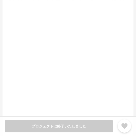
るため、精密ドライバーさえあれば自分でもコマ詰めが
できるのが最大の特徴です。
2 ） 若干伸び縮みするエクステンション仕様
favorite
プロジェクトは終了いたしました