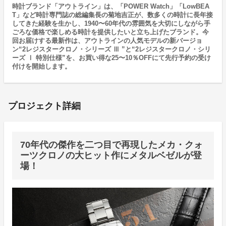
時計ブランド「アウトライン」は、「POWER Watch」「LowBEA
T」など時計専門誌の総編集長の菊地吉正が、数多くの時計に長年接
してきた経験を生かし、1940〜60年代の雰囲気を大切にしながら手
ごろな価格で楽しめる時計を提供したいと立ち上げたブランド。今
回お届けする最新作は、アウトラインの人気モデルの新バージョ
ン“2レジスタークロノ・シリーズ Ⅲ ”と“2レジスタークロノ・シリ
ーズ Ⅰ 特別仕様”を、お買い得な25〜10％OFFにて先行予約の受け
付けを開始します。
プロジェクト詳細
70年代の傑作を二つ目で再現したメカ・クォ
ーツクロノの大ヒット作にメタルベゼルが登
場！