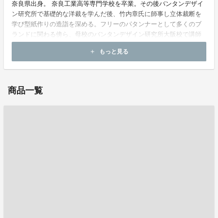
奈良県出身。 奈良工業高等専門学校を卒業。その後バンタンデザイ
ン研究所で基礎的な洋裁を学んだ後、竹内章氏に師事し立体裁断を
学び型紙作りの造詣を深める。フリーのパタンナーとして多くのブ
ランドに関わる傍ら、母校のバンタンデザイン研究所大阪校で講師
も務める。 2012年よりCobittoを原 宜(現・土江 宜)と共に始める。
もっと見る
add
商品一覧