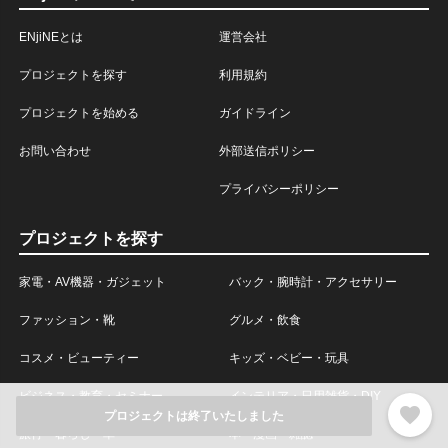
ENjiNEとは
運営会社
プロジェクトを探す
利用規約
プロジェクトを始める
ガイドライン
お問い合わせ
外部送信ポリシー
プライバシーポリシー
プロジェクトを探す
家電・AV機器・ガジェット
バック・腕時計・アクセサリー
ファッション・靴
グルメ・飲食
コスメ・ビューティー
キッズ・ベビー・玩具
ビジネス・教育・セミナー
インテリア・日用雑貨・DIY
favorite
プロジェクトは終了いたしました
旅行・暮らし・車
本・漫画・雑誌