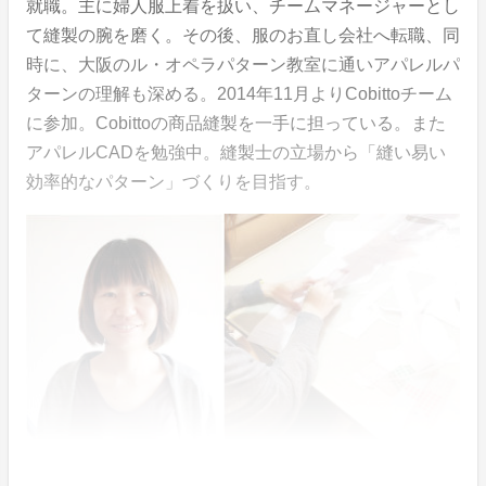
就職。主に婦人服上着を扱い、チームマネージャーとし
て縫製の腕を磨く。その後、服のお直し会社へ転職、同
時に、大阪のル・オペラパターン教室に通いアパレルパ
ターンの理解も深める。2014年11月よりCobittoチーム
に参加。Cobittoの商品縫製を一手に担っている。また
アパレルCADを勉強中。縫製士の立場から「縫い易い
効率的なパターン」づくりを目指す。