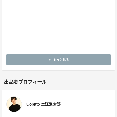
大隅美季(おおすみみき)
鳥取県出身。
関西大学(商学部商学科)にてビジネスについてを学ぶ。
卒業後、エスモード・ジャポン大阪校にてデザインから
縫製まで、服作りの全般を学ぶ。
卒業後はタカ・ダンスファッションにてダンス衣装の縫
製に携わる。
2016年1月よりCobittoチームに参加。Cobittoでは抜田
と共に商品製作を担当する。
もっと見る
add
出品者プロフィール
Cobitto 土江進太郎