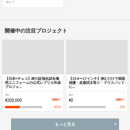
たい！
開催中の注目プロジェクト
【日本×チェコ】絆の証強化試合着
【15.6〜17インチ】挟むだけで画面
用ユニフォームの公式レプリカ作成
保護・皮脂拭き取り・マウスパッド
プロジェ...
に...
累計
累計
¥200,000
¥0
募集中
募集中
40
%
0
%
もっと見る