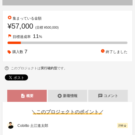
stars
集まっている金額
¥57,000
(目標 ¥500,000)
11
flag
目標達成率
%
7
watch_later
購入数
終了しました
このプロジェクトは
実行確約型
です。
description
stars
chat
概要
新着情報
コメント
＼このプロジェクトのポイント／
Cobitto 土江進太郎
arrow_downward
詳細