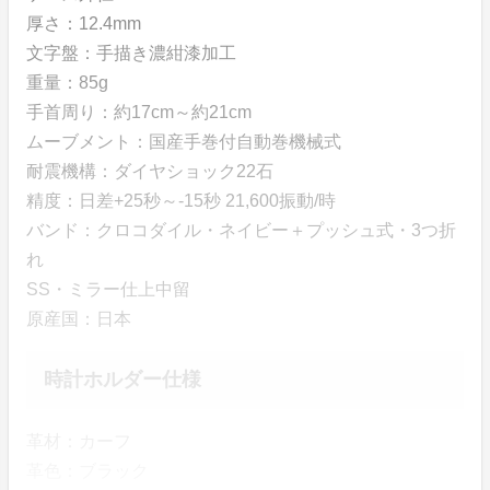
厚さ：12.4mm
文字盤：手描き濃紺漆加工
重量：85g
手首周り：約17cm～約21cm
ムーブメント：国産手巻付自動巻機械式
耐震機構：ダイヤショック22石
精度：日差+25秒～-15秒 21,600振動/時
バンド：クロコダイル・ネイビー＋プッシュ式・3つ折
れ
SS・ミラー仕上中留
原産国：日本
時計ホルダー仕様
革材：カーフ
革色：ブラック