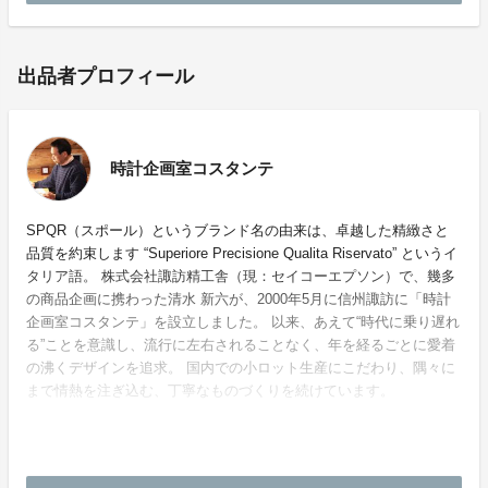
出品者プロフィール
時計企画室コスタンテ
SPQR（スポール）というブランド名の由来は、卓越した精緻さと
品質を約束します “Superiore Precisione Qualita Riservato” というイ
タリア語。 株式会社諏訪精工舎（現：セイコーエプソン）で、幾多
の商品企画に携わった清水 新六が、2000年5月に信州諏訪に「時計
企画室コスタンテ」を設立しました。 以来、あえて“時代に乗り遅れ
る”ことを意識し、流行に左右されることなく、年を経るごとに愛着
の沸くデザインを追求。 国内での小ロット生産にこだわり、隅々に
まで情熱を注ぎ込む、丁寧なものづくりを続けています。
ホームページ：
https://www.costante.co.jp/