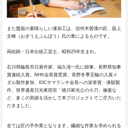
また盤面の素晴らしい漆加工は、信州木曽漆の匠、荻上
文峰（おぎうえぶんぽう）氏の業によるものです。
蒔絵師・日本伝統工芸士。昭和25年生まれ。
石川県輪島市日展作家、福久清一氏に師事。長野県知事
賞連続入賞。NHK会長賞受賞。長野冬季五輪の入賞メ
ダル製作参加、IOCサマランチ会長への栄誉賞・漆額製
作。世界遺産日光東照宮「徳川家光公の小刀」修復な
ど、多くの実績を活かして本プロジェクトでご尽力いた
だきました。
全ては匠の手作業となります。繊細な作業を求められる