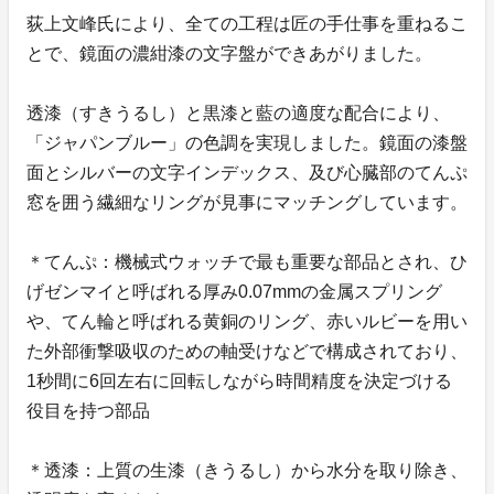
荻上文峰氏により、全ての工程は匠の手仕事を重ねるこ
とで、鏡面の濃紺漆の文字盤ができあがりました。
透漆（すきうるし）と黒漆と藍の適度な配合により、
「ジャパンブルー」の色調を実現しました。鏡面の漆盤
面とシルバーの文字インデックス、及び心臓部のてんぷ
窓を囲う繊細なリングが見事にマッチングしています。
＊てんぷ：機械式ウォッチで最も重要な部品とされ、ひ
げゼンマイと呼ばれる厚み0.07mmの金属スプリング
や、てん輪と呼ばれる黄銅のリング、赤いルビーを用い
た外部衝撃吸収のための軸受けなどで構成されており、
1秒間に6回左右に回転しながら時間精度を決定づける
役目を持つ部品
＊透漆：上質の生漆（きうるし）から水分を取り除き、