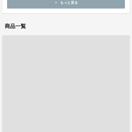
もっと見る
add
お問い合わせ：
costante@po29.lcv.ne.jp
商品一覧