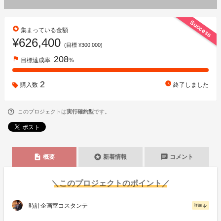
Success
stars
集まっている金額
¥626,400
(目標 ¥300,000)
208
flag
目標達成率
%
2
watch_later
購入数
終了しました
このプロジェクトは
実行確約型
です。
description
stars
chat
概要
新着情報
コメント
＼このプロジェクトのポイント／
時計企画室コスタンテ
arrow_downward
詳細