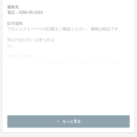
連絡先
電話：0266-55-2416
販売価格
プロジェクトページの記載をご確認ください。価格は税込です。
商品代金以外に必要な料金
なし
お支払い方法
クレジットカード（VISA/Master）によりお支払いいただけます。
お支払い時期
商品購入時に決済します。
商品（チケット記載内容）のお引渡し時期
商品の引渡し時期またはサービスの提供時期は、プロジェクトペー
ジの記載をご確認ください。
キャンセルの可否と条件
キャンセルはお受け致しかねます。
もっと見る
add
決済完了後の返金は一切できません。