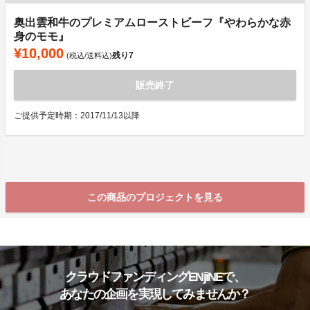
奥出雲和牛のプレミアムローストビーフ『やわらかな赤
身のモモ』
¥10,000
残り
7
(税込/送料込)
販売終了
ご提供予定時期：2017/11/13以降
この商品のプロジェクトを見る
クラウドファンディングENjiNEで、
あなたの企画を実現してみませんか？