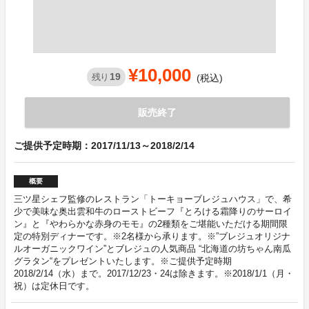
¥10,000
19
残り
(税込)
販売終了
ご提供予定時期：2017/11/13～2018/2/14
概要
三ツ星シェフ監修のレストラン「トーキョーブレジュハウス」で、希
少で美味な奥出雲和牛のローストビーフ『とろける霜降りのサーロイ
ン』と『やわらかな赤身のモモ』の2種類をご堪能いただける期間限
定の特別ディナーです。※2名様から承ります。※”ブレジュオリジナ
ルオーガニックワイン”とブレジュの人気商品 “北海道の坊ちゃん南瓜
グラタン“をプレゼントいたします。※ご提供予定時期
2018/2/14（水）まで。2017/12/23・24は除きます。※2018/1/1（月・
祝）は定休日です。