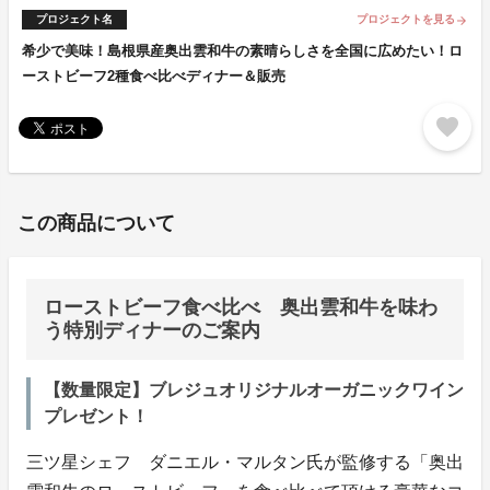
プロジェクト名
プロジェクトを見る
arrow_forward
希少で美味！島根県産奥出雲和牛の素晴らしさを全国に広めたい！ロ
ーストビーフ2種食べ比べディナー＆販売
favorite
この商品について
ローストビーフ食べ比べ 奥出雲和牛を味わ
う特別ディナーのご案内
【数量限定】ブレジュオリジナルオーガニックワイン
プレゼント！
三ツ星シェフ ダニエル・マルタン氏が監修する「奥出