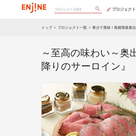
プロジェクト
トップ
プロジェクト一覧
希少で美味！島根県産奥出
chevron_right
chevron_right
～至高の味わい～奥
降りのサーロイン』