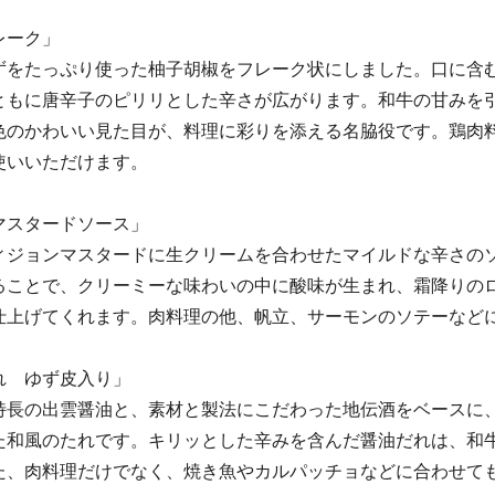
レーク」
ずをたっぷり使った柚子胡椒をフレーク状にしました。口に含
ともに唐辛子のピリリとした辛さが広がります。和牛の甘みを
色のかわいい見た目が、料理に彩りを添える名脇役です。鶏肉
使いいただけます。
マスタードソース」
ィジョンマスタードに生クリームを合わせたマイルドな辛さの
ることで、クリーミーな味わいの中に酸味が生まれ、霜降りの
仕上げてくれます。肉料理の他、帆立、サーモンのソテーなど
れ ゆず皮入り」
特長の出雲醤油と、素材と製法にこだわった地伝酒をベースに
た和風のたれです。キリッとした辛みを含んだ醤油だれは、和
た、肉料理だけでなく、焼き魚やカルパッチョなどに合わせて