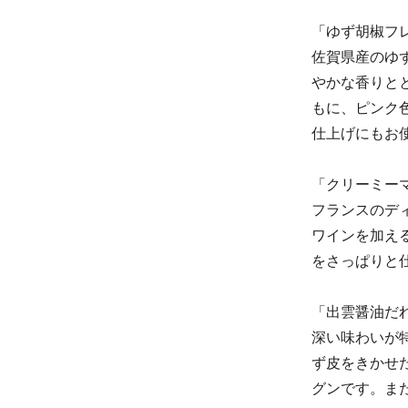
「ゆず胡椒フ
佐賀県産のゆ
やかな香りと
もに、ピンク
仕上げにもお
「クリーミー
フランスのデ
ワインを加え
をさっぱりと
「出雲醤油だ
深い味わいが
ず皮をきかせ
グンです。ま