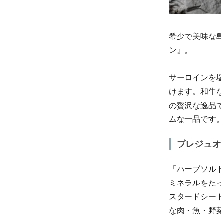
希少で美味な
ン』。
サーロインを
けます。和牛
の贅沢な逸品
ムな一品です
ブレジュオ
「ハーブソル
ミネラルをた
スタードシー
な肉・魚・野