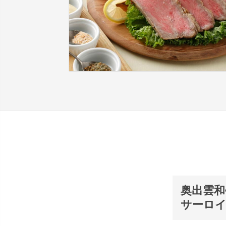
奥出雲
サーロ