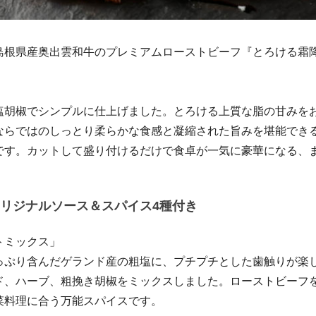
島根県産奥出雲和牛のプレミアムローストビーフ『とろける霜
塩胡椒でシンプルに仕上げました。とろける上質な脂の甘みを
ならではのしっとり柔らかな食感と凝縮された旨みを堪能でき
です。カットして盛り付けるだけで食卓が一気に豪華になる、
。
リジナルソース＆スパイス4種付き
トミックス」
っぷり含んだゲランド産の粗塩に、プチプチとした歯触りが楽
ド、ハーブ、粗挽き胡椒をミックスしました。ローストビーフ
菜料理に合う万能スパイスです。