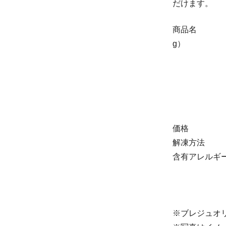
だけます。
商品名 ：奥
g）
ブレジュ
・ハーブ
・ゆず胡
・クリー
・出雲醤
価格 ：20
解凍方法 ：
含有アレルギ
（クリーミ
（出雲醤
※ブレジュオ