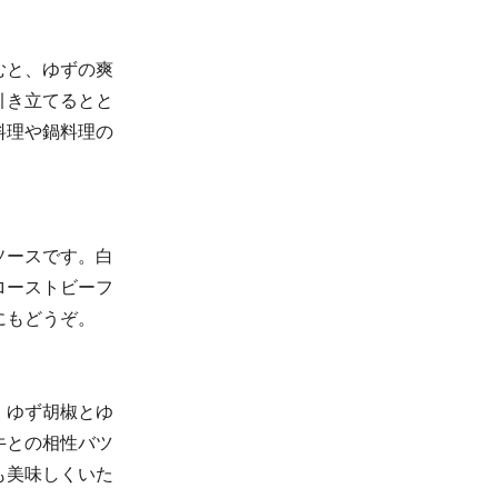
むと、ゆずの爽
引き立てるとと
料理や鍋料理の
ソースです。白
ローストビーフ
にもどうぞ。
、ゆず胡椒とゆ
牛との相性バツ
も美味しくいた