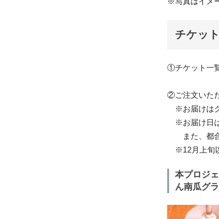
※写真はイメ
チケッ
①チケット一
②ご注文いた
※お届けはク
※お届け日は
また、都合に
※12月上旬
本プロジェ
ん南瓜グラ