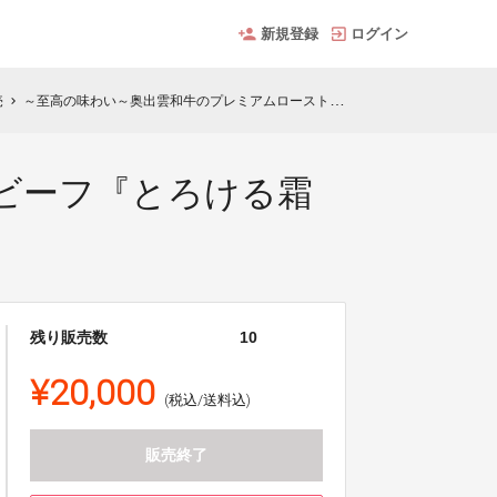
新規登録
ログイン
売
～至高の味わい～奥出雲和牛のプレミアムローストビーフ『とろける霜降りのサーロイン』
chevron_right
ビーフ『とろける霜
残り販売数
10
¥20,000
(税込/送料込)
販売終了