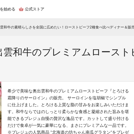
を始める
公式ストア
雲和牛の素晴らしさを全国に広めたい！ローストビーフ2種食べ比べディナー＆販
出雲和牛のプレミアムロースト
希少で美味な奥出雲和牛のプレミアムローストビーフ『とろける
霜降りのサーロイン』の販売。 サーロインを塩胡椒でシンプル
に仕上げました。とろける上質な脂の甘みをお楽しみいただけま
す。和牛ならではのしっとり柔らかな食感と凝縮された旨みを堪
能できるブレジュ自慢の贅沢な逸品です。カットして盛り付ける
だけで食卓が一気に豪華になる、まさにプレミアムな一品です。
※ブレジュの人気商品 “北海道の坊ちゃん南瓜グラタン“をプレゼ