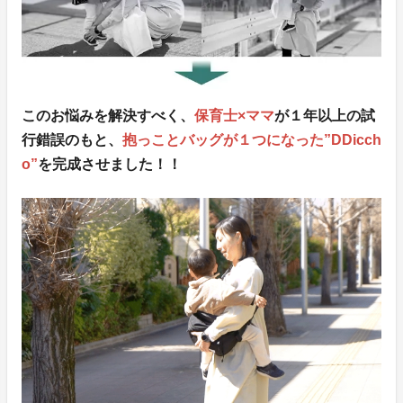
このお悩みを解決すべく、
保育士×ママ
が１年以上の試
行錯誤のもと、
抱っことバッグが１つになった”DDicch
o”
を完成させました！！