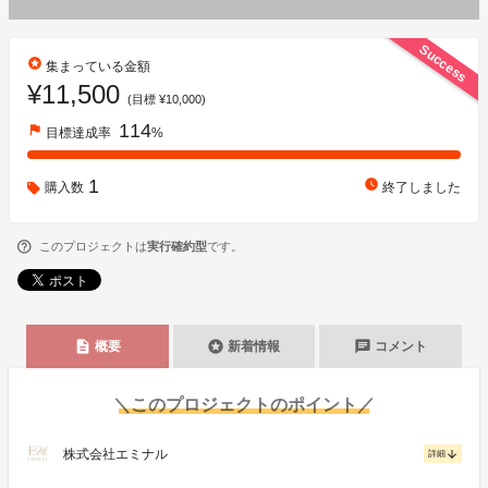
Success
stars
集まっている金額
¥11,500
(目標 ¥10,000)
114
flag
目標達成率
%
1
watch_later
購入数
終了しました
このプロジェクトは
実行確約型
です。
description
stars
chat
概要
新着情報
コメント
＼このプロジェクトのポイント／
株式会社エミナル
arrow_downward
詳細