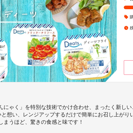
local_offer
watch_later
んにゃく」を特別な技術でかけ合わせ、まったく新しい
たいと想い、レンジアップするだけで簡単にお召し上が
しまうほど、驚きの食感と味です！