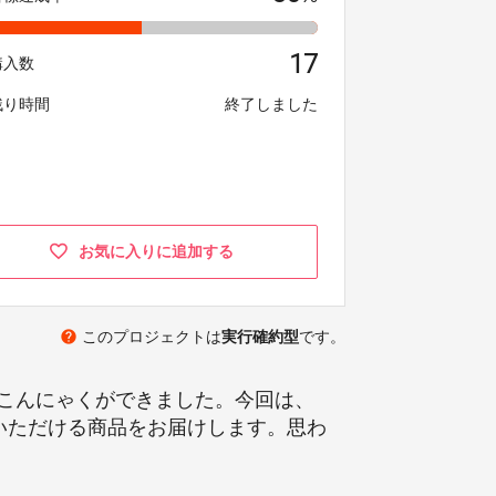
17
購入数
残り時間
終了しました
お気に入りに追加する
help
このプロジェクトは
実行確約型
です。
こんにゃくができました。今回は、
りいただける商品をお届けします。思わ