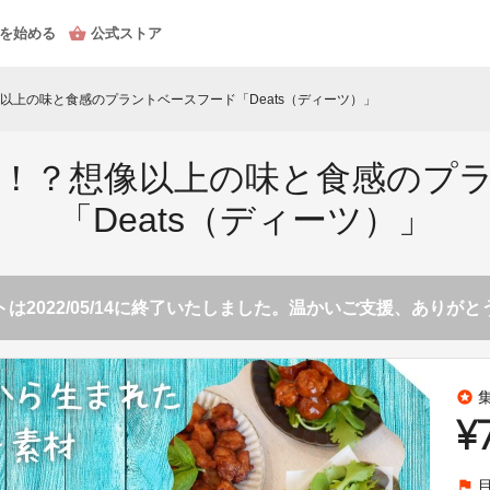
を始める
公式ストア
以上の味と食感のプラントベースフード「Deats（ディーツ）」
！？想像以上の味と食感のプ
「Deats（ディーツ）」
は2022/05/14に終了いたしました。温かいご支援、ありが
stars
¥
flag