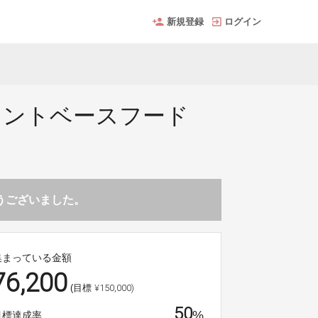
新規登録
ログイン
ラントベースフード
とうございました。
集まっている金額
76,200
¥150,000)
(目標
50
%
目標達成率