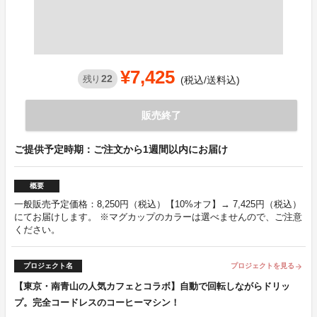
¥7,425
22
残り
(税込/送料込)
販売終了
ご提供予定時期：ご注文から1週間以内にお届け
概要
一般販売予定価格：8,250円（税込）【10%オフ】→ 7,425円（税込）
にてお届けします。 ※マグカップのカラーは選べませんので、ご注意
ください。
プロジェクト名
プロジェクトを見る
arrow_forward
【東京・南青山の人気カフェとコラボ】自動で回転しながらドリッ
プ。完全コードレスのコーヒーマシン！