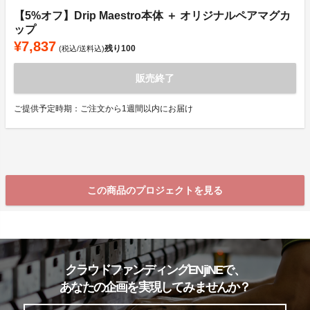
【5%オフ】Drip Maestro本体 ＋ オリジナルペアマグカ
ップ
¥7,837
残り
100
(税込/送料込)
販売終了
ご提供予定時期：ご注文から1週間以内にお届け
この商品のプロジェクトを見る
クラウドファンディングENjiNEで、
あなたの企画を実現してみませんか？