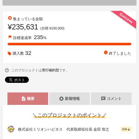
Success
stars
集まっている金額
¥235,631
(目標 ¥100,000)
235
flag
目標達成率
%
32
watch_later
購入数
終了しました
このプロジェクトは
実行確約型
です。
description
stars
chat
概要
新着情報
コメント
＼このプロジェクトのポイント／
株式会社ミリオンハピネス 代表取締役社長 金田 智之
arrow_downward
詳細