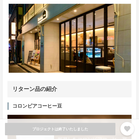
リターン品の紹介
コロンビアコーヒー豆
favorite
プロジェクトは終了いたしました