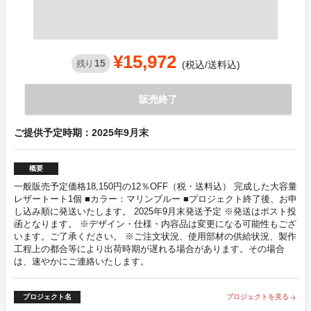
¥15,972
15
残り
(税込/送料込)
販売終了
ご提供予定時期：2025年9月末
概要
一般販売予定価格18,150円の12％OFF（税・送料込） 完成した大容量
レザートート1個 ■カラー：マリンブルー ■プロジェクト終了後、お申
し込み順に発送いたします。 2025年9月末発送予定 ※発送はポスト投
函となります。 ※デザイン・仕様・内容品は変更になる可能性もござ
います。ご了承ください。 ※ご注文状況、使用部材の供給状況、製作
工程上の都合等により出荷時期が遅れる場合があります。その場合
は、速やかにご連絡いたします。
プロジェクト名
プロジェクトを見る
arrow_forward