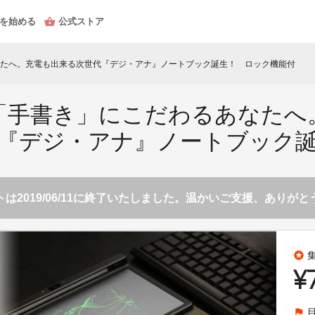
を始める
公式ストア
なたへ。充電も出来る次世代『デジ・アナ』ノートブック誕生！ ロック機能付
「手書き」にこだわるあなたへ
『デジ・アナ』ノートブック
は2019/06/11に終了いたしました。温かいご支援、ありが
stars
¥
flag