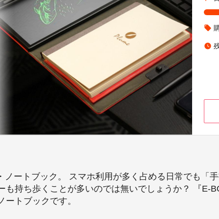
local_offer
watch_later
ド・ノートブック。 スマホ利用が多く占める日常でも「
も持ち歩くことが多いのでは無いでしょうか？ 『E-B
ノートブックです。