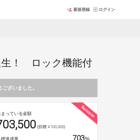
新規登録
ログイン
。
誕生！ ロック機能付
とうございました。
Success
集まっている金額
703,500
¥100,000)
(目標
703
%
目標達成率