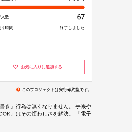
67
購入数
残り時間
終了しました
お気に入りに追加する
help
このプロジェクトは
実行確約型
です。
手書き」行為は無くなりません。 手帳や
OOK』はその煩わしさを解決。 「電子