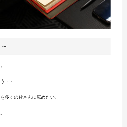
 ～
い。
まう・・
クを多くの皆さんに広めたい。
す。