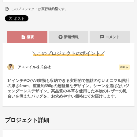
このプロジェクトは
実行確約型
です。
description
stars
chat
概要
新着情報
コメント
＼このプロジェクトのポイント／
アスマイル株式会社
arrow_downward
詳細
14インチPCやA4書類も収納できる実用的で無駄のないミニマル設計
の厚さ4mm、重量約350gの超軽量なデザイン。シーンを選ばないジ
ェンダーレスデザイン。高品質の本革を使用した本物のレザーの風
合いを備えたバッグを、お求めやすい価格にてお届けします。
プロジェクト詳細