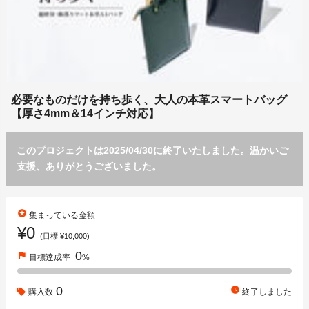
必要なものだけを持ち歩く、大人の本革スマートバッグ
【厚さ4mm＆14インチ対応】
このプロジェクトは2025/04/30に終了いたしました。温かいご
支援、ありがとうございました。
stars
集まっている金額
¥0
(目標 ¥10,000)
0
flag
目標達成率
%
0
watch_later
購入数
終了しました