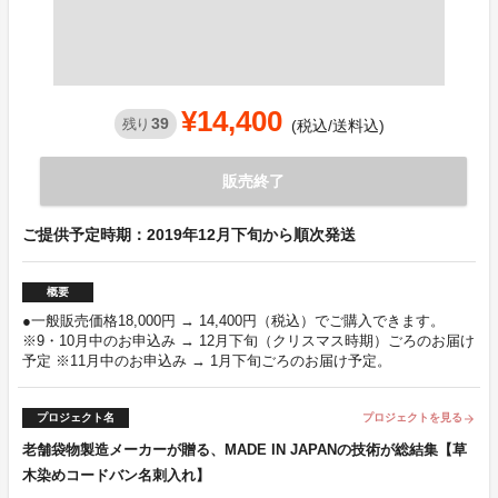
¥14,400
39
残り
(税込/送料込)
販売終了
ご提供予定時期：2019年12月下旬から順次発送
概要
●一般販売価格18,000円 → 14,400円（税込）でご購入できます。
※9・10月中のお申込み → 12月下旬（クリスマス時期）ごろのお届け
予定 ※11月中のお申込み → 1月下旬ごろのお届け予定。
プロジェクト名
プロジェクトを見る
arrow_forward
老舗袋物製造メーカーが贈る、MADE IN JAPANの技術が総結集【草
木染めコードバン名刺入れ】