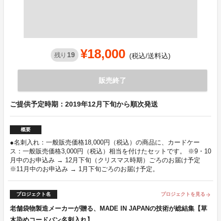
¥18,000
19
残り
(税込/送料込)
販売終了
ご提供予定時期：2019年12月下旬から順次発送
概要
●名刺入れ：一般販売価格18,000円（税込）の商品に、カードケー
ス：一般販売価格3,000円（税込）相当を付けたセットです。 ※9・10
月中のお申込み → 12月下旬（クリスマス時期）ごろのお届け予定
※11月中のお申込み → 1月下旬ごろのお届け予定。
プロジェクト名
プロジェクトを見る
arrow_forward
老舗袋物製造メーカーが贈る、MADE IN JAPANの技術が総結集【草
木染めコードバン名刺入れ】