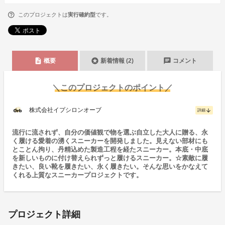
このプロジェクトは
実行確約型
です。
description
stars
chat
概要
新着情報 (2)
コメント
＼このプロジェクトのポイント／
株式会社イプシロンオーブ
arrow_downward
詳細
流行に流されず、自分の価値観で物を選ぶ自立した大人に贈る、永
く履ける愛着の湧くスニーカーを開発しました。見えない部材にも
とことん拘り、丹精込めた製造工程を経たスニーカー。本底・中底
を新しいものに付け替えられずっと履けるスニーカー。☆素敵に履
きたい、良い靴を履きたい、永く履きたい。そんな思いをかなえて
くれる上質なスニーカープロジェクトです。
プロジェクト詳細