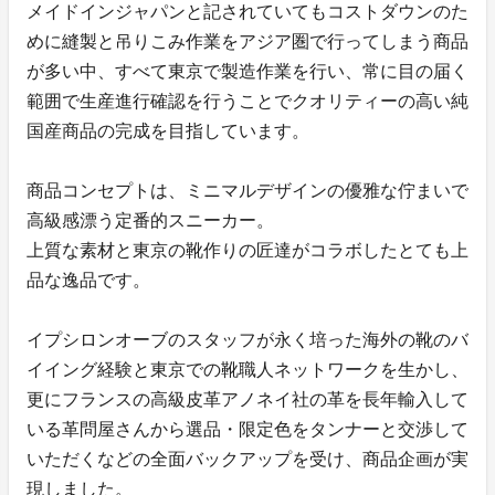
メイドインジャパンと記されていてもコストダウンのた
めに縫製と吊りこみ作業をアジア圏で行ってしまう商品
が多い中、すべて東京で製造作業を行い、常に目の届く
範囲で生産進行確認を行うことでクオリティーの高い純
国産商品の完成を目指しています。
商品コンセプトは、ミニマルデザインの優雅な佇まいで
高級感漂う定番的スニーカー。
上質な素材と東京の靴作りの匠達がコラボしたとても上
品な逸品です。
イプシロンオーブのスタッフが永く培った海外の靴のバ
イイング経験と東京での靴職人ネットワークを生かし、
更にフランスの高級皮革アノネイ社の革を長年輸入して
いる革問屋さんから選品・限定色をタンナーと交渉して
いただくなどの全面バックアップを受け、商品企画が実
現しました。