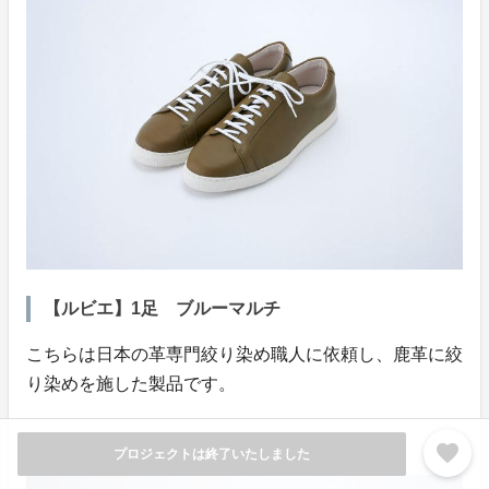
【ルビエ】1足 ブルーマルチ
こちらは日本の革専門絞り染め職人に依頼し、鹿革に絞
り染めを施した製品です。
一足一足、染め上がりに違いが出ます。
favorite
プロジェクトは終了いたしました