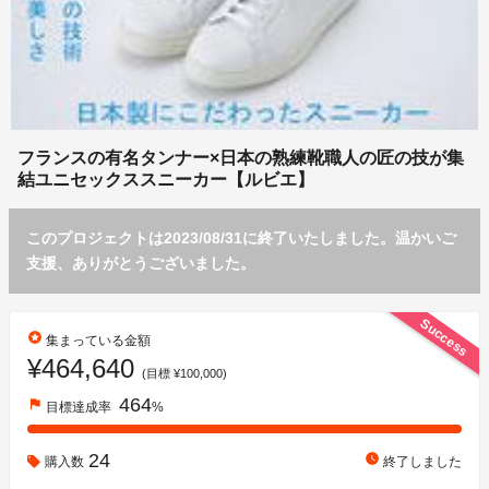
フランスの有名タンナー×日本の熟練靴職人の匠の技が集
結ユニセックススニーカー【ルビエ】
このプロジェクトは2023/08/31に終了いたしました。温かいご
支援、ありがとうございました。
Success
stars
集まっている金額
¥464,640
(目標 ¥100,000)
464
flag
目標達成率
%
24
watch_later
購入数
終了しました