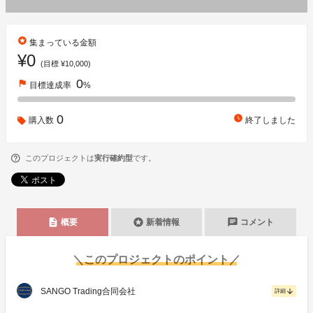
stars
集まっている金額
¥0
(目標 ¥10,000)
0
flag
目標達成率
%
0
watch_later
購入数
終了しました
このプロジェクトは
実行確約型
です。
description
stars
chat
概要
新着情報
コメント
＼このプロジェクトのポイント／
SANGO Trading合同会社
arrow_downward
詳細