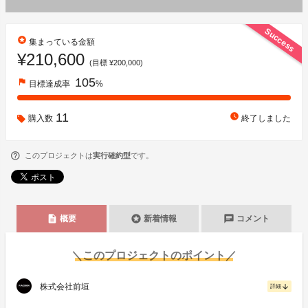
Success
stars
集まっている金額
¥210,600
(目標 ¥200,000)
105
flag
目標達成率
%
11
watch_later
購入数
終了しました
このプロジェクトは
実行確約型
です。
description
stars
chat
概要
新着情報
コメント
＼このプロジェクトのポイント／
株式会社前垣
arrow_downward
詳細