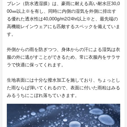
ブレン（防水透湿膜）は、豪雨に耐える高い耐水圧30,0
00㎜以上※を有し、同時に内側の湿気を外側に排出す
る優れた透水性は40,000g/m2/24hr以上※と、最先端の
高機能レインウェアにも匹敵するスペックを備えていま
す。
外側からの雨を防ぎつつ、身体からの汗による湿気は衣
服の外に逃がすことができるため、常に衣服内をサラサ
ラで快適に保ってくれます。
生地表面には十分な撥水加工を施しており、ちょっとし
た雨ならば弾いてくれるので、表面に付いた雨粒はみる
みるうちにこぼれ落ちていきます。