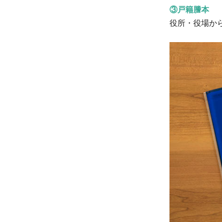
③戸籍謄本
役所・役場か