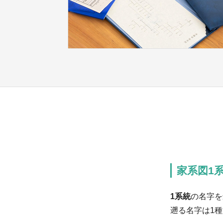
家系図1
1系統
の名字を
遡る名字は1