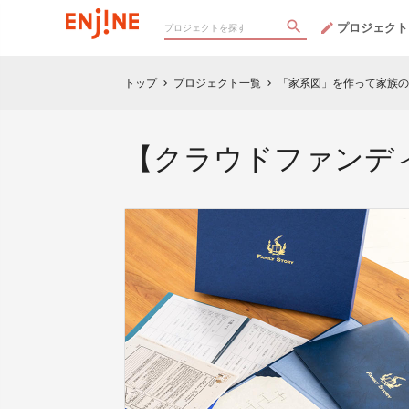
プロジェクト
トップ
プロジェクト一覧
「家系図」を作って家族の絆
chevron_right
chevron_right
【クラウドファンデ