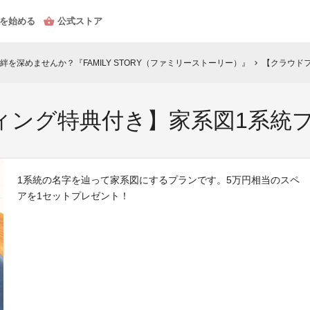
を始める
公式ストア
を深めませんか？『FAMILY STORY（ファミリーストーリー）』
【クラウド
chevron_right
ィング特典付き】家系図1系統
1系統の名字を辿って家系図にするプランです。5万円相当のスペ
アを1セットプレゼント！