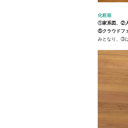
化粧箱
①家系図、②
⑤クラウドフ
みとなり、③