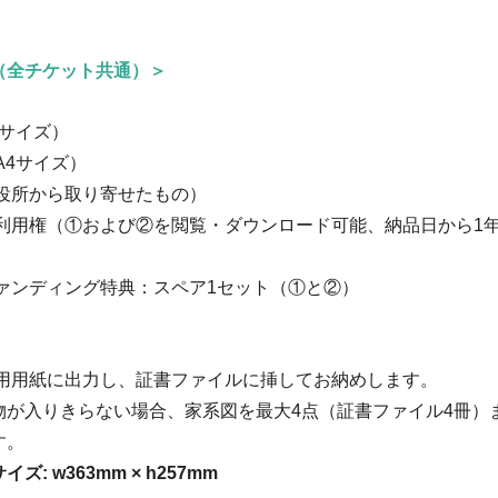
（全チケット共通）＞
4サイズ）
A4サイズ）
（役所から取り寄せたもの）
ジ利用権（①および②を閲覧・ダウンロード可能、納品日から1
ファンディング特典：スペア1セット（①と②）
専用用紙に出力し、証書ファイルに挿してお納めします。
物が入りきらない場合、家系図を最大4点（証書ファイル4冊）
す。
: w363mm × h257mm