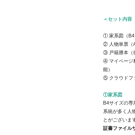
＜セット内容
① 家系図（B
② 人物単票（
③ 戸籍謄本
④ マイペー
能）
⑤ クラウド
①家系図
B4サイズの
系統が多く人
とがございま
証書ファイルサイズ