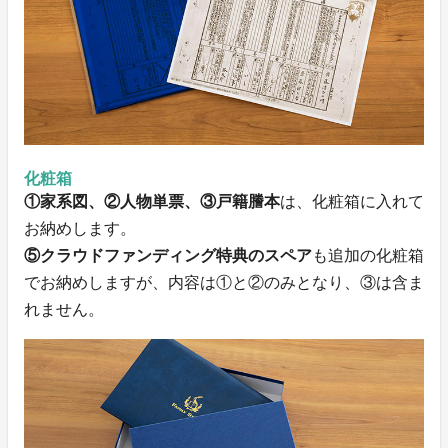
化粧箱
①家系図、②人物単票、③戸籍謄本
は、化粧箱に入れて
お納めします。
⑤クラウドファンディング特典のスペア
も追加の化粧箱
でお納めしますが、内容は①と②のみとなり、③は含ま
れません。