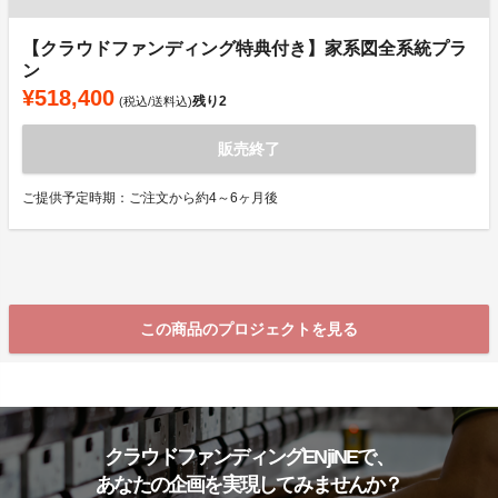
【クラウドファンディング特典付き】家系図全系統プラ
ン
¥518,400
残り
2
(税込/送料込)
販売終了
ご提供予定時期：ご注文から約4～6ヶ月後
この商品のプロジェクトを見る
クラウドファンディングENjiNEで、
あなたの企画を実現してみませんか？