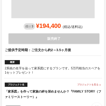
¥194,400
3
残り
(税込/送料込)
販売終了
ご提供予定時期：ご注文から約2～3.5ヶ月後
概要
2系統の名字を辿って家系図にするプランです。5万円相当のスペアを
1セットプレゼント！
プロジェクト名
プロジェクトを見る
arrow_forward
「家系図」を作って家族の絆を深めませんか？『FAMILY STORY（フ
ァミリーストーリー）』