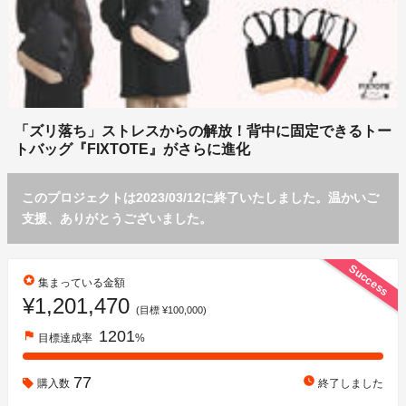
「ズリ落ち」ストレスからの解放！背中に固定できるトー
トバッグ『FIXTOTE』がさらに進化
このプロジェクトは2023/03/12に終了いたしました。温かいご
支援、ありがとうございました。
Success
stars
集まっている金額
¥1,201,470
(目標 ¥100,000)
1201
flag
目標達成率
%
77
watch_later
購入数
終了しました