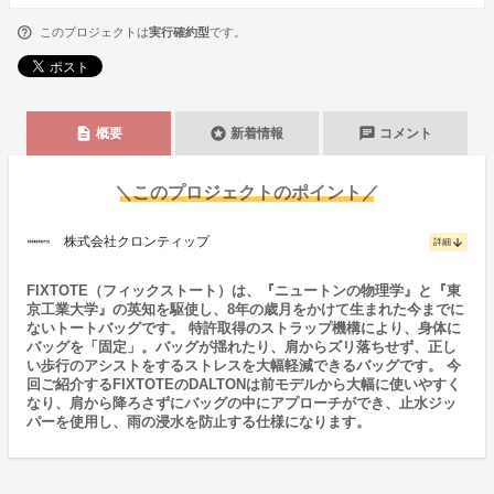
このプロジェクトは
実行確約型
です。
description
stars
chat
概要
新着情報
コメント
＼このプロジェクトのポイント／
株式会社クロンティップ
arrow_downward
詳細
FIXTOTE（フィックストート）は、『ニュートンの物理学』と『東
京工業大学』の英知を駆使し、8年の歳月をかけて生まれた今までに
ないトートバッグです。 特許取得のストラップ機構により、身体に
バッグを「固定」。バッグが揺れたり、肩からズリ落ちせず、正し
い歩行のアシストをするストレスを大幅軽減できるバッグです。 今
回ご紹介するFIXTOTEのDALTONは前モデルから大幅に使いやすく
なり、肩から降ろさずにバッグの中にアプローチができ、止水ジッ
パーを使用し、雨の浸水を防止する仕様になります。