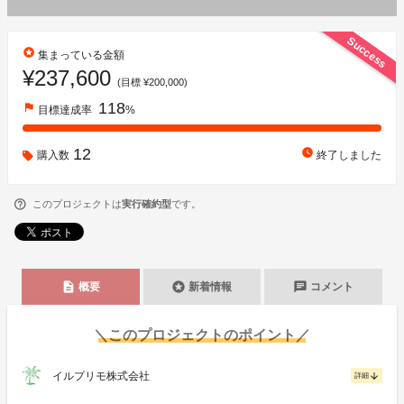
Success
stars
集まっている金額
¥237,600
(目標 ¥200,000)
118
flag
目標達成率
%
12
watch_later
購入数
終了しました
このプロジェクトは
実行確約型
です。
description
stars
chat
概要
新着情報
コメント
＼このプロジェクトのポイント／
イルプリモ株式会社
arrow_downward
詳細