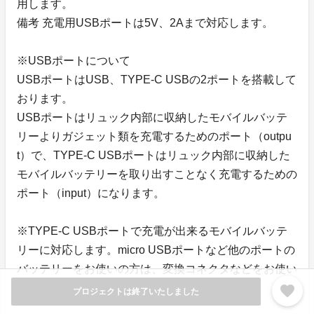
用します。
備考 充電用USBポートは5V、2Aまで対応します。
※USBポートについて
USBポートはUSB、TYPE-C USBの2ポートを搭載して
おります。
USBポートはリュック内部に収納したモバイルバッテ
リーよりガジェット類を充電するためのポート（outpu
t）で、TYPE-C USBポートはリュック内部に収納した
モバイルバッテリーを取り出すことなく充電するための
ポート（input）になります。
※TYPE-C USBポートで充電が出来るモバイルバッテ
リーに対応します。micro USBポートなど他のポートの
バッテリーをお使いの方は、変換コネクタなどをお使い
頂くといいかもしれません。
favorite
プロジェクトは終了いたしました