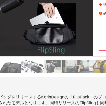
local_offer
watch_later
リリースするKorinDesignの「FlipPack」のプロ
たモデルとなります。同時リリースのFlipSlingも