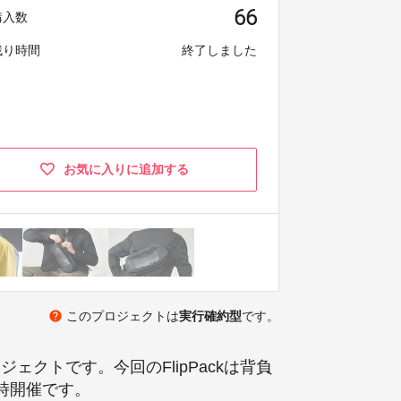
66
購入数
残り時間
終了しました
お気に入りに追加する
help
このプロジェクトは
実行確約型
です。
ジェクトです。今回のFlipPackは背負
同時開催です。