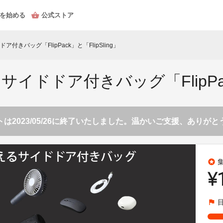
を始める
公式ストア
きバッグ「FlipPack」と「FlipSling」
ドドア付きバッグ「FlipPack」
は2023/05/26に終了いたしました。温かいご支援、ありが
stars
¥
flag