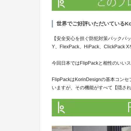
世界でご好評いただいているKori
【安全安心を担ぐ防犯対策バックパック】
Y、FlexPack、HiPack、Click
今回日本ではFlipPackと相性のいい
FlipPackはKorinDesign
いますが、その機能がすべて【隠さ