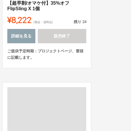
【超早割/オマケ付】35%オフ
FlipSling X 1個
¥8,222
残り
24
(税込・送料込)
詳細を見る
販売終了
ご提供予定時期：プロジェクトページ、冒頭
に記載します。