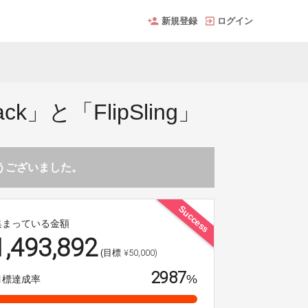
新規登録
ログイン
と「FlipSling」
とうございました。
Success
集まっている金額
1,493,892
¥50,000)
(目標
2987
%
目標達成率