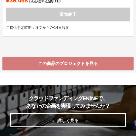
¥39,468
残り
10
(税込/送料込)
販売終了
ご提供予定時期：注文から7−14日程度
この商品のプロジェクトを見る
クラウドファンディングENjiNEで、
あなたの企画を実現してみませんか？
詳しく見る