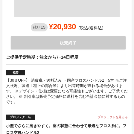
¥20,930
15
残り
(税込/送料込)
販売終了
ご提供予定時期：注文から7−14日程度
概要
【30％OFF】 消費税・送料込み ・国産フロスハンドル2 5本 ※ご注
文状況、製造工程上の都合等により出荷時期が遅れる場合がありま
す。 ※デザイン・仕様は変更になる可能性もございます。ご了承くだ
さい。 ※ 割引率は販売予定価格に送料を含む合計金額に対するもの
です。
プロジェクト名
プロジェクトを見る
arrow_forward
小型でさらに磨きやすく。歯の状態に合わせて最適なフロス糸に。フ
ロス交換ハンドル2