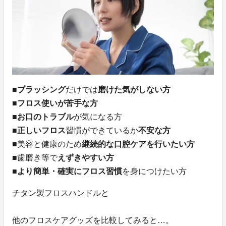
■
ブラッシング
だけでは
磨けた気がしない方
■
フロス使いが苦手な方
■
お口のトラブル
が気になる方
■
正しいフロス
習慣ができているか
不安な方
■美容と健康のため
継続的な口腔ケアを行いたい方
■歯磨き等で
えずきやすい方
■
より簡単・確実にフロス習慣
を身につけたい方
チタン製フロスハンドルと
他のフロスケアグッズを比較してみると…。