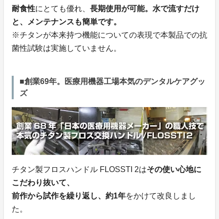
耐食性
にとても優れ、
長期使用が可能。水で流すだけ
と、メンテナンスも簡単です。
※チタンが本来持つ機能についての表現で本製品での抗
菌性試験は実施していません。
■創業69年。医療用機器工場本気のデンタルケアグッ
ズ
チタン製フロスハンドル FLOSSTI 2は
その使い心地に
こだわり抜いて、
前作から試作を繰り返し、約1年
をかけて改良しまし
た。