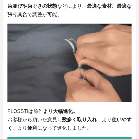
歯並びや歯ぐきの状態
などにより、
最適な素材、最適な
張り具合
で調整が可能。
FLOSSTIは前作より
大幅進化。
お客様から頂いた意見も
数多く取り入れ
、より
使いやす
く
、より
便利
になって進化しました。