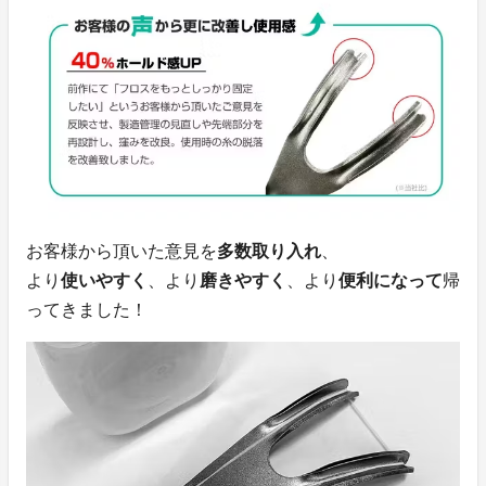
お客様から頂いた意見を
多数取り入れ
、
より
使いやすく
、より
磨きやすく
、より
便利になって
帰
ってきました！