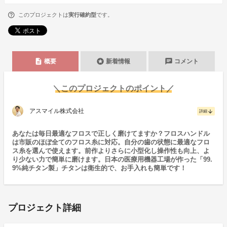
このプロジェクトは
実行確約型
です。
description
stars
chat
概要
新着情報
コメント
＼このプロジェクトのポイント／
アスマイル株式会社
arrow_downward
詳細
あなたは毎日最適なフロスで正しく磨けてますか？フロスハンドル
は市販のほぼ全てのフロス糸に対応。自分の歯の状態に最適なフロ
ス糸を選んで使えます。前作よりさらに小型化し操作性も向上、よ
り少ない力で簡単に磨けます。日本の医療用機器工場が作った「99.
9%純チタン製」チタンは衛生的で、お手入れも簡単です！
プロジェクト詳細