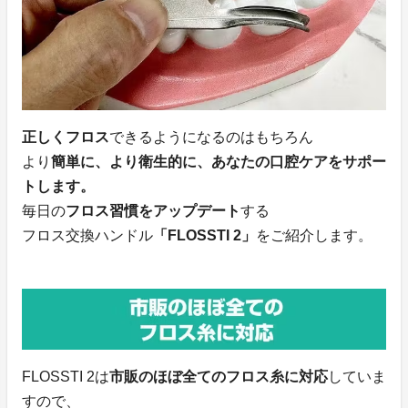
正しくフロス
できるようになるのはもちろん
より
簡単に、より衛生的に、あなたの口腔ケアをサポー
トします。
毎日の
フロス習慣をアップデート
する
フロス交換ハンドル
「FLOSSTI 2」
をご紹介します。
FLOSSTI 2は
市販のほぼ全てのフロス糸に対応
していま
すので、