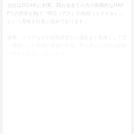
当社は2014年に創業。関わる全ての方の長期的なHAP
PYの実現を掲げ「明日（アス）の笑顔（スマイル）」
という意味を社名に込めております。
健康、リラクなどの店舗運営から通販まで業種として広
く展開し、お客様の健康や美容に寄り添い、明日の笑顔
の実現を目指しております。
どんなに丁寧に磨いたとしても、歯ブラシだけでは口の
中は6割しかキレイにならないと言われています。
歯ブラシで届かない歯間をフロスで磨いてプラークと言
われる歯や息のトラブルの原因を80％～90％除去する
オーラルケアは日本人のおよそ7割もが実践していると
言います。（出典：公益財団法人ライオン歯科衛生研究
所 歯と歯の間のケア方法 https://www.lion-dent-healt