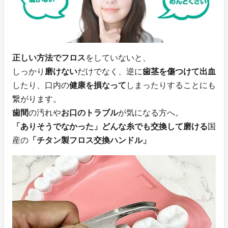
正しい方法でフロス
をしていないと、
しっかり
磨けない
だけでなく、逆に
歯茎を傷つけて出血
したり、口内の
健康を損なって
しまったりすることにも
繋がります。
歯間
の汚れや
お口のトラブル
が気になる方へ。
「ありそうでなかった」どんな糸でも交換して磨ける
国
産の
「チタン製フロス交換ハンドル」