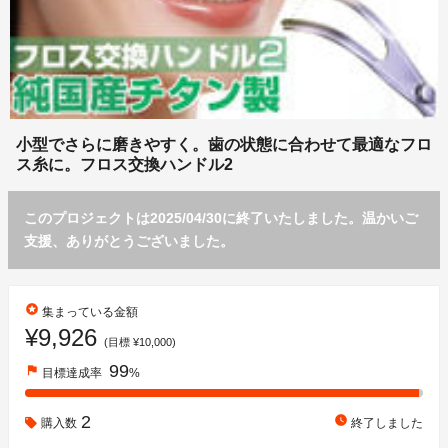
小型でさらに磨きやすく。歯の状態に合わせて最適なフロ
ス糸に。フロス交換ハンドル2
このプロジェクトは2025/04/30に終了いたしました。温かいご
支援、ありがとうございました。
stars
集まっている金額
¥9,926
(目標 ¥10,000)
99
flag
目標達成率
%
2
watch_later
購入数
終了しました