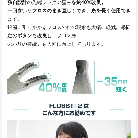
独自設計
の先端フックの窪みを
約40%改良。
一回巻いた
フロスのまき直し
もでき、
糸を長く使用でき
ます。
銀歯に引っかかるフロス外れの現象も大幅に軽減。
糸固
定のボタンも改良し
、フロス糸
のハリの持続力も大幅に向上しております。