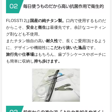
FLOSSTI 2は
国産の純チタン製。
口内で使用するものだ
からこそ、
安全と衛生
は最優先です。余計なコーティン
グ剤なども不使用。
またチタン独自の高い
耐久性
で、長くご愛用頂けるよう
に、デザインや機能性に
こだわり抜いた逸品
です。
旅行先
や
仕事場
はもちろん、歯ブラシケースやポーチに
も簡単に収納し
持ち歩けます。