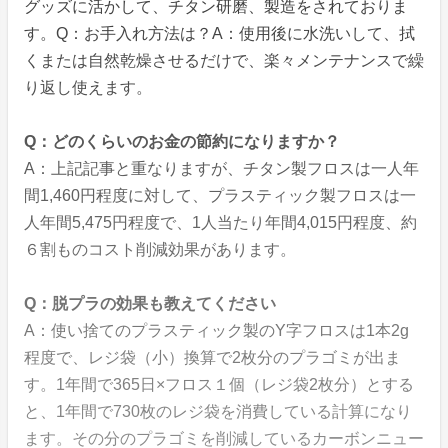
グッズに活かして、チタン研磨、製造をされておりま
す。Q：お手入れ方法は？A：使用後に水洗いして、拭
くまたは自然乾燥させるだけで、楽々メンテナンスで繰
り返し使えます。
Q：どのくらいのお金の節約になりますか？
A：上記記事と重なりますが、チタン製フロスは一人年
間1,460円程度に対して、プラスティック製フロスは一
人年間5,475円程度で、1人当たり年間4,015円程度、約
６割ものコスト削減効果があります。
Q：脱プラの効果も教えてください
A：使い捨てのプラスティック製のY字フロスは1本2g
程度で、レジ袋（小）換算で2枚分のプラゴミが出ま
す。1年間で365日×フロス１個（レジ袋2枚分）とする
と、1年間で730枚のレジ袋を消費している計算になり
ます。その分のプラゴミを削減しているカーボンニュー