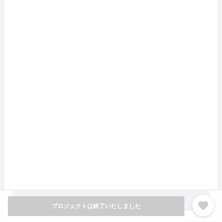
h.or.jp/labo/article/care/02.htm（参照日2023-8-22））
進化したフロス習慣をアップデートするチタン製フロス
ハンドル「FLOSSTI 2」のプロジェクト応援のほど、よ
ろしくお願いいたします。
ぜひ、応援いただけましたらと思います。
よろしくお願いいたします。
● 配送リスク
配送は日本発送となり、弊社倉庫へ到着後、お客様へお
届けいたします。通常1週間程度で配送されますが、遅
延することがございまして、1か月を超えることもあり
ます
もっと見る
add
favorite
プロジェクトは終了いたしました