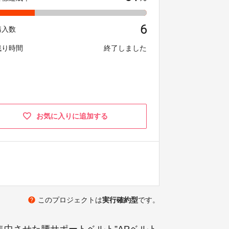
6
購入数
残り時間
終了しました
お気に入りに追加する
help
このプロジェクトは
実行確約型
です。