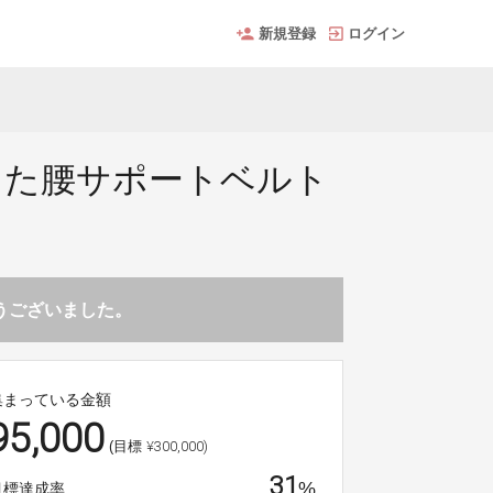
新規登録
ログイン
した腰サポートベルト
とうございました。
集まっている金額
95,000
¥300,000)
(目標
31
%
目標達成率