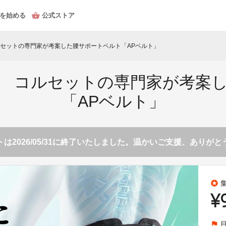
を始める
公式ストア
セットの専門家が考案した腰サポートベルト「APベルト」
 コルセットの専門家が考案
「APベルト」
は2026/05/31に終了いたしました。温かいご支援、ありが
stars
¥
flag