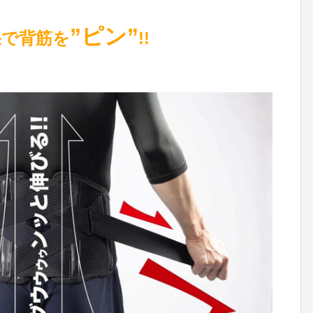
”ピン”
果で背筋を
!!