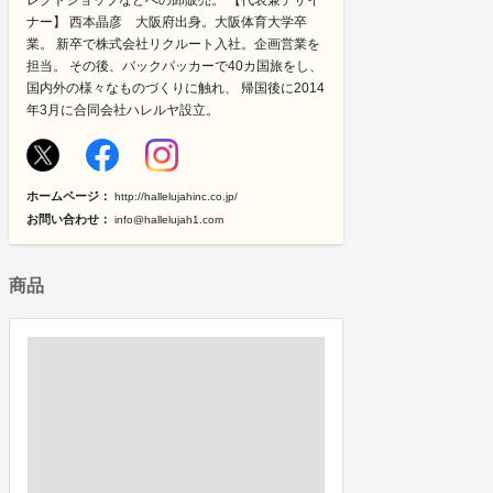
レクトショップなどへの卸販売。 【代表兼デザイ
ナー】 西本晶彦 大阪府出身。大阪体育大学卒
業。 新卒で株式会社リクルート入社。企画営業を
担当。 その後、バックパッカーで40カ国旅をし、
国内外の様々なものづくりに触れ、 帰国後に2014
年3月に合同会社ハレルヤ設立。
ホームページ：
http://hallelujahinc.co.jp/
お問い合わせ：
info@hallelujah1.com
商品