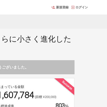
新規登録
ログイン
。さらに小さく進化した
とうございました。
Success
集まっている金額
1,607,784
¥200,000)
(目標
803
%
目標達成率