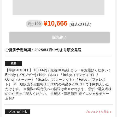
¥10,666
100
残り
(税込/送料込)
販売終了
ご提供予定時期：2025年1月中旬より順次発送
概要
【早割20％OFF】 10,666円 / 先着100名様 カラーをお選びください：
Brandy (ブランデー) / Nero（ネロ） / Indigo（インディゴ） /
Ocher（オーカー） / Scarlet（スカーレット） / Forest（フォレス
ト） ※一般販売予定価格 13,333円の商品を20%OFFで予約購入いた
だけます。 ※複数の送付先への発送は出来かねます。必ずご購入者様
のご住所をご記入ください。 ※税込・送料無料 ※イニシャルチャー
ム付き
プロジェクト名
プロジェクトを見る
arrow_forward