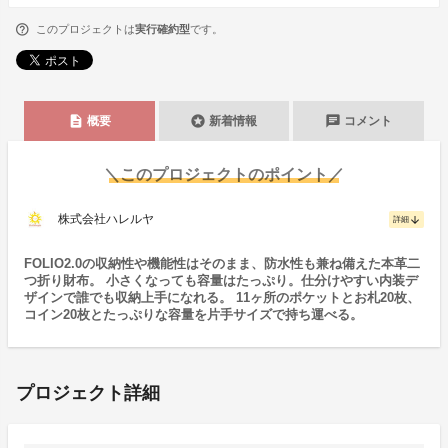
このプロジェクトは
実行確約型
です。
description
stars
chat
概要
新着情報
コメント
＼このプロジェクトのポイント／
株式会社ハレルヤ
arrow_downward
詳細
FOLIO2.0の収納性や機能性はそのまま、防水性も兼ね備えた本革二
つ折り財布。 小さくなっても容量はたっぷり。仕分けやすい内装デ
ザインで誰でも収納上手になれる。 11ヶ所のポケットとお札20枚、
コイン20枚とたっぷりな容量を片手サイズで持ち運べる。
プロジェクト詳細