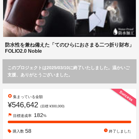
防水性を兼ね備えた「てのひらにおさまる二つ折り財布」
FOLIO2.0 Noble
このプロジェクトは2025/03/10に終了いたしました。温かいご
支援、ありがとうございました。
Success
stars
集まっている金額
¥546,642
(目標 ¥300,000)
182
flag
目標達成率
%
58
watch_later
購入数
終了しました