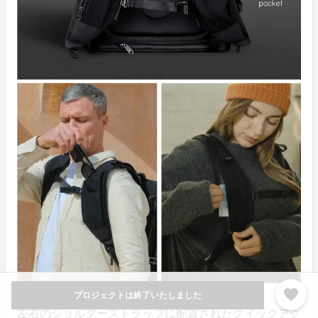
favorite
プロジェクトは終了いたしました
左右のショルダーストラップに配置されたクイックアク