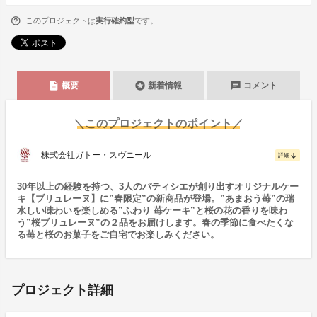
このプロジェクトは
実行確約型
です。
description
stars
chat
概要
新着情報
コメント
＼このプロジェクトのポイント／
株式会社ガトー・スヴニール
arrow_downward
詳細
30年以上の経験を持つ、3人のパティシエが創り出すオリジナルケー
キ【ブリュレーヌ】に”春限定”の新商品が登場。”あまおう苺”の瑞
水しい味わいを楽しめる”ふわり 苺ケーキ”と桜の花の香りを味わ
う”桜ブリュレーヌ”の２品をお届けします。春の季節に食べたくな
る苺と桜のお菓子をご自宅でお楽しみください。
プロジェクト詳細