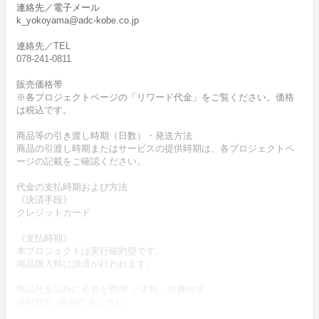
連絡先／電子メール
k_yokoyama@adc-kobe.co.jp
連絡先／TEL
078-241-0811
販売価格帯
※各プロジェクトページの「リワード代金」をご覧ください。価格
は税込です。
商品等の引き渡し時期（日数）・発送方法
商品の引渡し時期またはサービスの提供時期は、各プロジェクトペ
ージの記載をご確認ください。
代金の支払時期および方法
《決済手段》
クレジットカード
《支払時期》
本プロジェクトは実行確約型です。
商品購入時に決済が行われます。
商品代金以外に必要な費用 ／送料、消費税等
送料無料 (商品代金に含む)