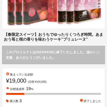
【春限定スイーツ】おうちでゆったりくつろぎ時間。あま
おう苺と桜の香りを味わうケーキ”ブリュレーヌ”
このプロジェクトは2024/04/30に終了いたしました。温かいご
支援、ありがとうございました。
stars
集まっている金額
¥19,000
(目標 ¥100,000)
19
flag
目標達成率
%
3
watch_later
購入数
終了しました