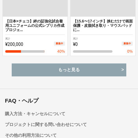
【日本×チェコ】絆の証強化試合着
【15.6〜17インチ】挟むだけで画面
用ユニフォームの公式レプリカ作成
保護・皮脂拭き取り・マウスパッド
プロジェ...
に...
累計
累計
¥200,000
¥0
募集中
募集中
40
%
0
%
もっと見る
FAQ・ヘルプ
購入方法・キャンセルについて
プロジェクトに関する問い合わせについて
その他の利用方法について