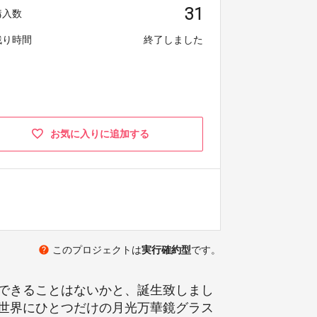
31
購入数
残り時間
終了しました
お気に入りに追加する
help
このプロジェクトは
実行確約型
です。
できることはないかと、誕生致しまし
世界にひとつだけの月光万華鏡グラス