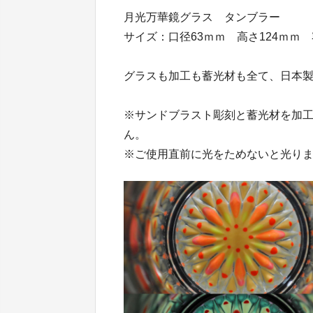
月光万華鏡グラス タンブラー
サイズ：口径63ｍｍ 高さ124ｍｍ 
グラスも加工も蓄光材も全て、日本
※サンドブラスト彫刻と蓄光材を加
ん。
※ご使用直前に光をためないと光り