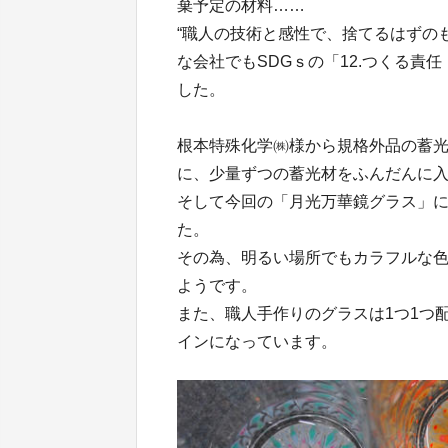
棄予定の材料……
“職人の技術と感性で、捨てるはずの
な会社でもSDGｓの「12.つくる
した。
根本特殊化学㈱様から規格外品の蓄
に、少量ずつの蓄光材をふんだんに
そして今回の「月光万華鏡グラス」
た。
その為、明るい場所でもカラフルな
ようです。
また、職人手作りのグラスは1つ1つ
インになっています。