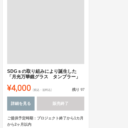
SDGｓの取り組みにより誕生した
「月光万華鏡グラス タンブラー」
¥4,000
残り
97
(税込・送料込)
詳細を見る
販売終了
ご提供予定時期：プロジェクト終了から1カ月
から2ヶ月以内