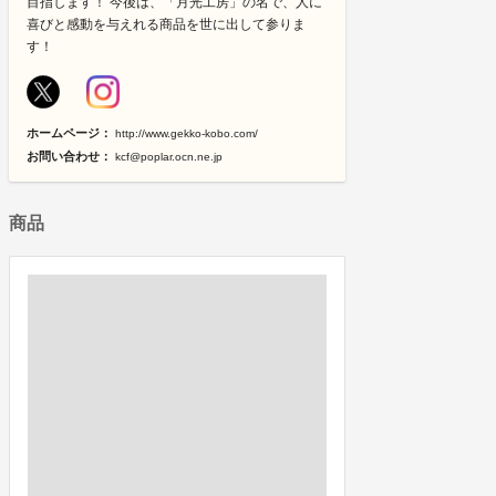
目指します！ 今後は、「月光工房」の名で、人に
喜びと感動を与えれる商品を世に出して参りま
す！
ホームページ：
http://www.gekko-kobo.com/
お問い合わせ：
kcf@poplar.ocn.ne.jp
商品