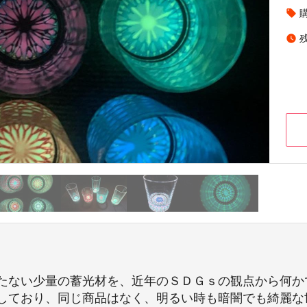
local_offer
watch_later
たない少量の蓄光材を、近年のＳＤＧｓの観点から何か
しており、同じ商品はなく、明るい時も暗闇でも綺麗な