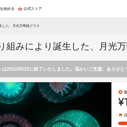
を始める
公式ストア
誕生した、月光万華鏡グラス
取り組みにより誕生した、月光
は2022/05/22に終了いたしました。温かいご支援、ありが
stars
¥
flag