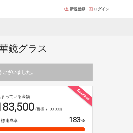
新規登録
ログイン
万華鏡グラス
とうございました。
Success
集まっている金額
183,500
¥100,000)
(目標
183
%
目標達成率