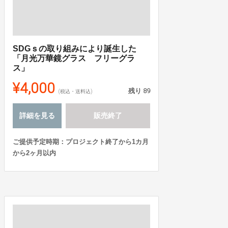
SDGｓの取り組みにより誕生した
「月光万華鏡グラス フリーグラ
ス」
¥4,000
残り
89
(税込・送料込)
詳細を見る
販売終了
ご提供予定時期：プロジェクト終了から1カ月
から2ヶ月以内