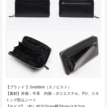
【ブランド 】Snobbist（スノビスト）
【素材】外側：牛革 内側：ポリエステル、PU、スキ
ミング防止シート
【サイズ】（約）縦10.5cm×横20cm×マチ2cm