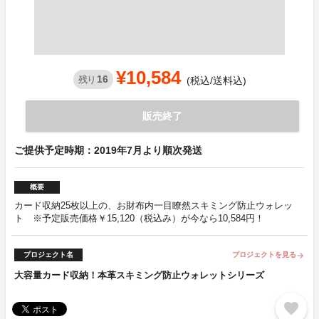
¥10,584
16
残り
(税込/送料込)
販売終了
ご提供予定時期：2019年7月より順次発送
概要
カード収納25枚以上の、お財布内一目瞭然スキミング防止ウォレッ
ト ※予定販売価格￥15,120（税込み）が今なら10,584円！
プロジェクト名
プロジェクトを見る
arrow_forward
大容量カード収納！本革スキミング防止ウォレットシリーズ
favorite