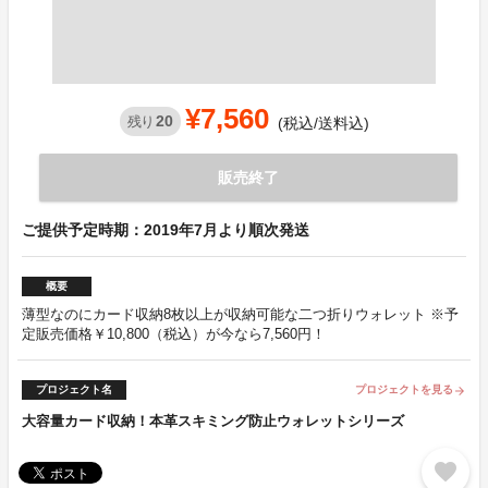
¥7,560
20
残り
(税込/送料込)
販売終了
ご提供予定時期：2019年7月より順次発送
概要
薄型なのにカード収納8枚以上が収納可能な二つ折りウォレット ※予
定販売価格￥10,800（税込）が今なら7,560円！
プロジェクト名
プロジェクトを見る
arrow_forward
大容量カード収納！本革スキミング防止ウォレットシリーズ
favorite