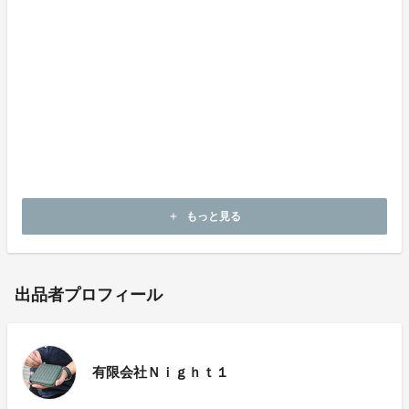
サイズ ：縦11×横10×マチ2cm（二つ折り時）、縦10×
22cm（広げた時）
ポケット ：カードポケット4、お札入れ2、小銭入れ1
カ所
ミニポケット（小銭入れ裏1、お札入れ内側1、カード
裏ポケット1カ所）
付属品：MAMORIO×1
製造国 ：バングラデシュ
素材 ：牛革
もっと見る
add
出品者プロフィール
有限会社Ｎｉｇｈｔ１