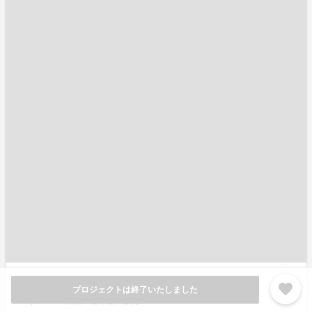
二つ折り財布 1点
favorite
プロジェクトは終了いたしました
¥9,980
残り
155
（税込・送料込）