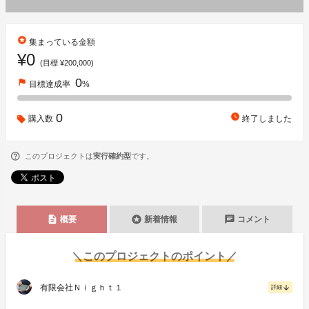
stars
集まっている金額
¥0
(目標 ¥200,000)
0
flag
目標達成率
%
0
watch_later
購入数
終了しました
このプロジェクトは
実行確約型
です。
description
stars
chat
概要
新着情報
コメント
＼このプロジェクトのポイント／
有限会社Ｎｉｇｈｔ１
arrow_downward
詳細