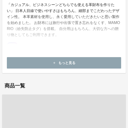
「カジュアル、ビジネスシーンどちらでも使える革財布を作りた
い」 日本人目線で使いやすさはもちろん、細部までこだわったデザ
イン性。 本革素材を使用し、永く愛用していただきたいと思い製作
を始めました。 お財布には旅行や出張で置き忘れをなくす、MAMO
RIO（紛失防止タグ）を搭載。 自分用はもちろん、大切な方への贈
り物としてもご利用できます。
ホームページ：
https://www.night1.jp/special/leather/
もっと見る
add
お問い合わせ：
order@night1.jp
商品一覧