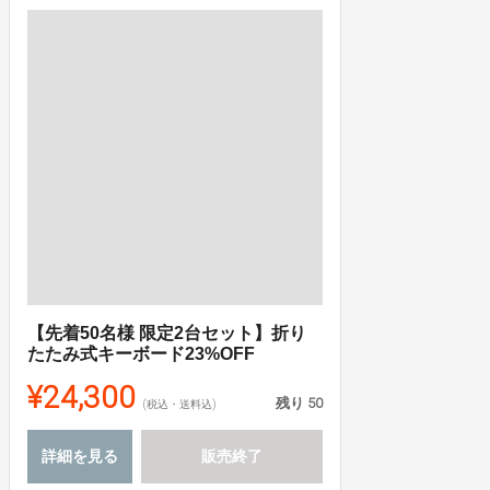
【先着50名様 限定2台セット】折り
たたみ式キーボード23%OFF
¥24,300
残り
50
(税込・送料込)
詳細を見る
販売終了