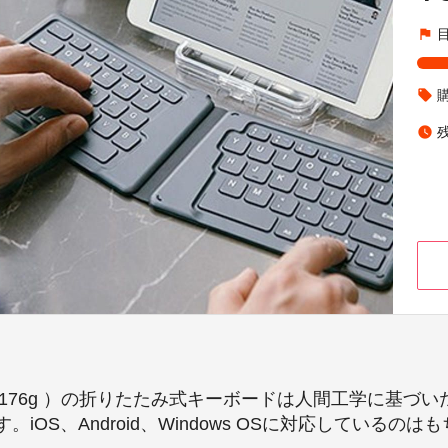
flag
local_offer
watch_later
176g ）の折りたたみ式キーボードは人間工学に基づ
S、Android、Windows OSに対応しているのはもち