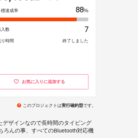
88
%
目標達成率
7
購入数
残り時間
終了しました
お気に入りに追加する
help
このプロジェクトは
実行確約型
です。
いたデザインなので長時間のタイピング
ろんの事、すべてのBluetooth対応機