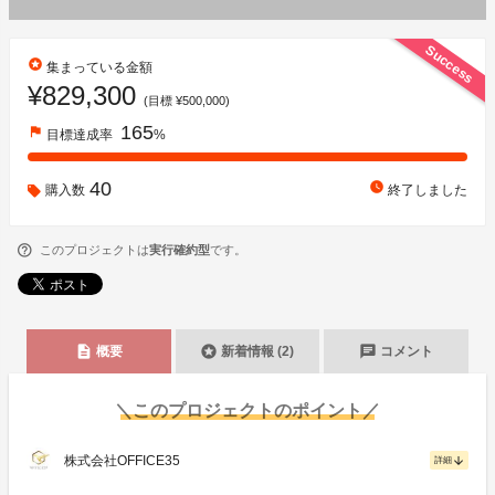
Success
stars
集まっている金額
¥829,300
(目標 ¥500,000)
165
flag
目標達成率
%
40
watch_later
購入数
終了しました
このプロジェクトは
実行確約型
です。
description
stars
chat
概要
新着情報 (2)
コメント
＼このプロジェクトのポイント／
株式会社OFFICE35
arrow_downward
詳細